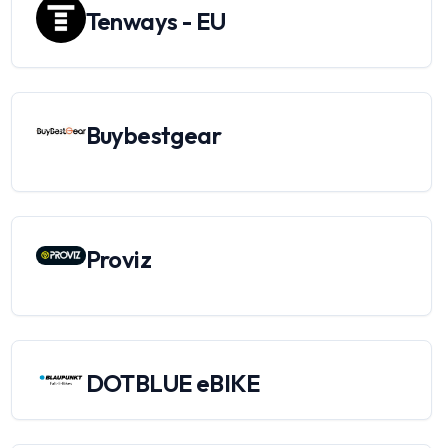
Tenways - EU
Buybestgear
Proviz
DOTBLUE eBIKE