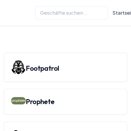
Startse
Footpatrol
Prophete