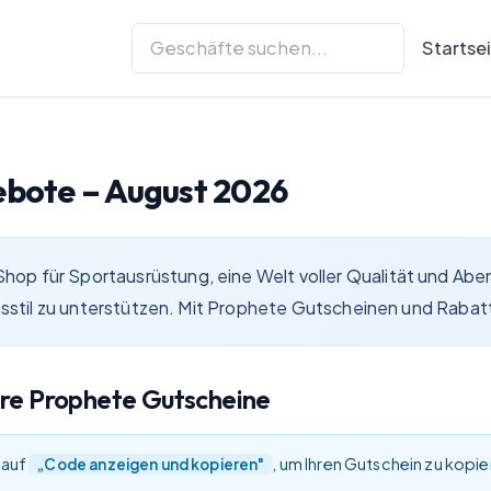
Startse
ebote –
August 2026
op für Sportausrüstung, eine Welt voller Qualität und Abe
ensstil zu unterstützen. Mit Prophete Gutscheinen und Rabat
are
Prophete
Gutscheine
 auf
, um Ihren Gutschein zu kopi
„Code anzeigen und kopieren"