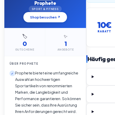
Prophete
SPORT & FITNESS
Shop besuchen ↗
10€
RABATT
🏷️
✨
0
1
GUTSCHEINE
ANGEBOTE
Häufig ges
ÜBER
PROPHETE
Prophete bietet eine umfangreiche
✓
Auswahl an hochwertigen
Sportartikeln von renommierten
Marken, die Langlebigkeit und
Performance garantieren. So können
Sie sicher sein, dass Ihre Ausrüstung
Ihren Anforderungen gerecht wird.