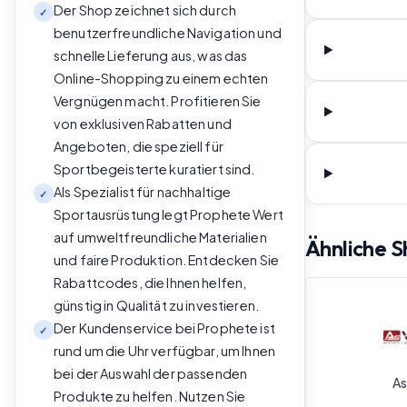
Der Shop zeichnet sich durch
✓
benutzerfreundliche Navigation und
schnelle Lieferung aus, was das
Online-Shopping zu einem echten
Vergnügen macht. Profitieren Sie
von exklusiven Rabatten und
Angeboten, die speziell für
Sportbegeisterte kuratiert sind.
Als Spezialist für nachhaltige
✓
Sportausrüstung legt Prophete Wert
auf umweltfreundliche Materialien
Ähnliche 
und faire Produktion. Entdecken Sie
Rabattcodes, die Ihnen helfen,
günstig in Qualität zu investieren.
Der Kundenservice bei Prophete ist
✓
rund um die Uhr verfügbar, um Ihnen
bei der Auswahl der passenden
As
Produkte zu helfen. Nutzen Sie