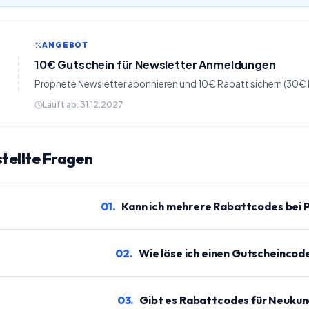
ANGEBOT
10€ Gutschein für Newsletter Anmeldungen
Prophete Newsletter abonnieren und 10€ Rabatt sichern (30€ 
Läuft ab:
31.12.2027
tellte Fragen
01
.
Kann ich mehrere Rabattcodes bei
02
.
Wie löse ich einen Gutscheincod
03
.
Gibt es Rabattcodes für Neukun