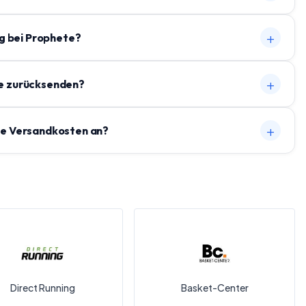
+
ng bei Prophete?
+
te zurücksenden?
+
ete Versandkosten an?
Direct Running
Basket-Center