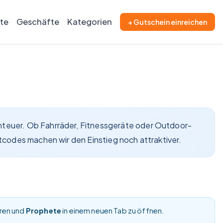
ite
Geschäfte
Kategorien
+ Gutschein einreichen
nteuer. Ob Fahrräder, Fitnessgeräte oder Outdoor-
tcodes machen wir den Einstieg noch attraktiver.
eren und
Prophete
in einem neuen Tab zu öffnen.