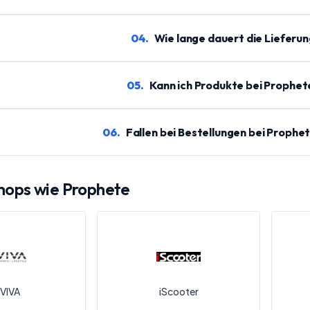
04
.
Wie lange dauert die Lieferu
05
.
Kann ich Produkte bei Prophe
06
.
Fallen bei Bestellungen bei Proph
Shops wie
Prophete
VIVA
iScooter