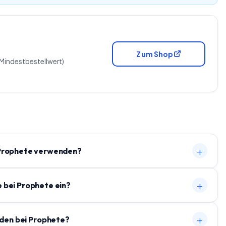
Zum Shop
Mindestbestellwert)
+
 Prophete verwenden?
+
e bei Prophete ein?
+
den bei Prophete?