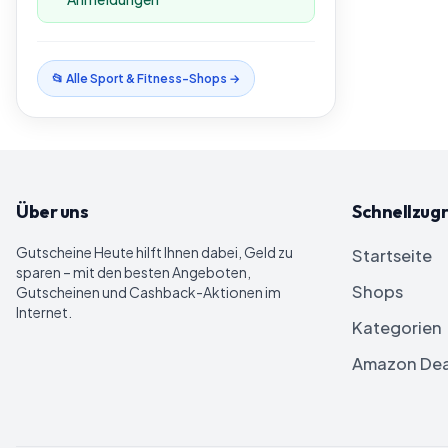
📂 Alle
Sport & Fitness
-Shops →
Über uns
Schnellzugr
Gutscheine Heute
hilft Ihnen dabei, Geld zu
Startseite
sparen – mit den besten Angeboten,
Shops
Gutscheinen und Cashback-Aktionen im
Internet.
Kategorien
Amazon Dea