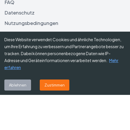
FAQ
Datenschutz
Nutzungsbedingungen
Haftungsausschluss
Diese Website verwendet Cookies und ähnliche Technologien,
um Ihre Erfahrung zu verbessern und Partnerangebote besser zu
Folgen Sie uns
tracken. Dabei können personenbezogene Daten wie IP-
Adresse und Geräteinformationen verarbeitet werden.
Mehr
erfahren
Abonnieren Sie unseren Newsletter
Ablehnen
Zustimmen
Abonnieren
©
2026
Gutscheine Heute
. Alle Rechte vorbehalten.
Affiliate-Hinweis:
Einige Links auf dieser Website sind Affiliate-Links.
Das bedeutet, dass wir möglicherweise eine kleine Provision erhalten