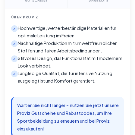
GUTSCHEINE
ANGEBOTE
ÜBER
PROVIZ
Hochwertige, wetterbeständige Materialien für
✓
optimale Leistung im Freien.
Nachhaltige Produktion mit umweltfreundlichen
✓
Stoffen und fairen Arbeitsbedingungen.
Stilvolles Design, das Funktionalität mit modernem
✓
Look verbindet.
Langlebige Qualität, die für intensive Nutzung
✓
ausgelegt ist und Komfort garantiert.
Warten Sie nicht länger – nutzen Sie jetzt unsere
Proviz Gutscheine und Rabattcodes, um Ihre
Sportbekleidung zu erneuern und bei Proviz
einzukaufen!