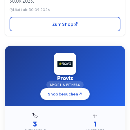
30.09.2026.
Läuft ab:
30.09.2026
Zum Shop
Proviz
SPORT & FITNESS
Shop besuchen ↗
🏷️
✨
3
1