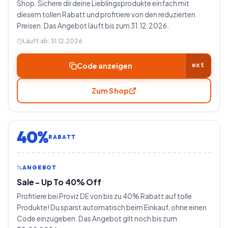
Shop. Sichere dir deine Lieblingsprodukte einfach mit
diesem tollen Rabatt und profitiere von den reduzierten
Preisen. Das Angebot läuft bis zum 31.12.2026.
Läuft ab:
31.12.2026
Code anzeigen
ext
Zum Shop
40%
RABATT
ANGEBOT
Sale - Up To 40% Off
Profitiere bei Proviz DE von bis zu 40% Rabatt auf tolle
Produkte! Du sparst automatisch beim Einkauf, ohne einen
Code einzugeben. Das Angebot gilt noch bis zum