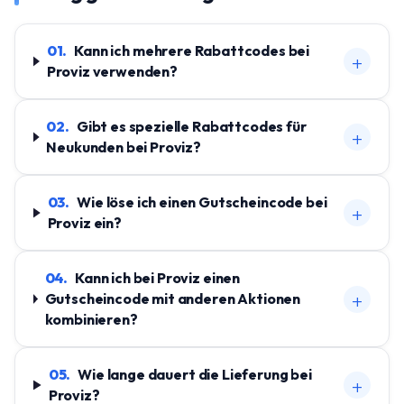
01
.
Kann ich mehrere Rabattcodes bei
+
Proviz verwenden?
02
.
Gibt es spezielle Rabattcodes für
+
Neukunden bei Proviz?
03
.
Wie löse ich einen Gutscheincode bei
+
Proviz ein?
04
.
Kann ich bei Proviz einen
+
Gutscheincode mit anderen Aktionen
kombinieren?
05
.
Wie lange dauert die Lieferung bei
+
Proviz?