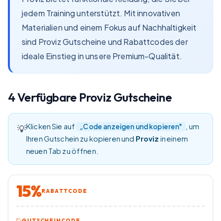
jedem Training unterstützt. Mit innovativen
Materialien und einem Fokus auf Nachhaltigkeit
sind Proviz Gutscheine und Rabattcodes der
ideale Einstieg in unsere Premium-Qualität.
4
Verfügbare
Proviz
Gutscheine
Klicken Sie auf
, um
„Code anzeigen und kopieren"
💡
Ihren Gutschein zu kopieren und
Proviz
in einem
neuen Tab zu öffnen.
15%
RABATTCODE
GUTSCHEINCODE