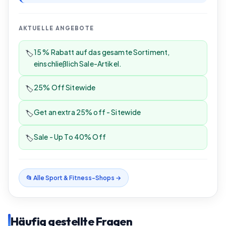
AKTUELLE ANGEBOTE
15 % Rabatt auf das gesamte Sortiment,
🏷️
einschließlich Sale-Artikel.
25% Off Sitewide
🏷️
Get an extra 25% off - Sitewide
🏷️
Sale - Up To 40% Off
🏷️
📂 Alle
Sport & Fitness
-Shops →
Häufig gestellte Fragen