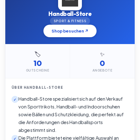
Handball-Store
SPORT & FITNESS
Shop besuchen ↗
🏷️
✨
10
0
GUTSCHEINE
ANGEBOTE
ÜBER
HANDBALL-STORE
Handball-Store spezialisiert sich auf den Verkauf
✓
von Sporttrikots, Handball- und Indoorschuhen
sowie Bällen und Schutzkleidung, die perfekt auf
die Anforderungen des Handballsports
abgestimmt sind.
Die Plattform bietet eine vielfältige Auswahl an
✓