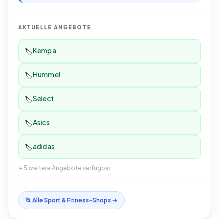
AKTUELLE ANGEBOTE
Kempa
🏷️
Hummel
🏷️
Select
🏷️
Asics
🏷️
adidas
🏷️
+
5
weitere Angebote verfügbar
📂 Alle
Sport & Fitness
-Shops →