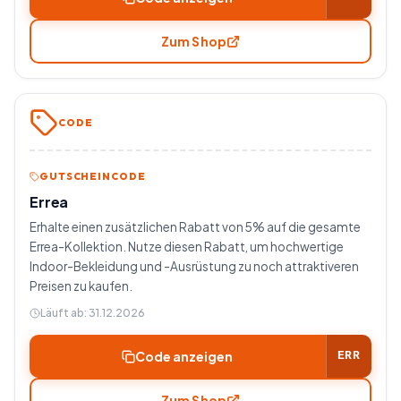
Zum Shop
CODE
GUTSCHEINCODE
Errea
Erhalte einen zusätzlichen Rabatt von 5% auf die gesamte
Errea-Kollektion. Nutze diesen Rabatt, um hochwertige
Indoor-Bekleidung und -Ausrüstung zu noch attraktiveren
Preisen zu kaufen.
Läuft ab:
31.12.2026
Code anzeigen
ERR
Zum Shop