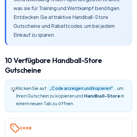
was sie für Training und Wettkampf benötigen.
Entdecken Sie attraktive Handball-Store
Gutscheine und Rabattcodes, um bei jedem
Einkauf zu sparen.
10
Verfügbare
Handball-Store
Gutscheine
Klicken Sie auf
, um
„Code anzeigen und kopieren"
💡
Ihren Gutschein zu kopieren und
Handball-Store
in
einem neuen Tab zu öffnen.
CODE