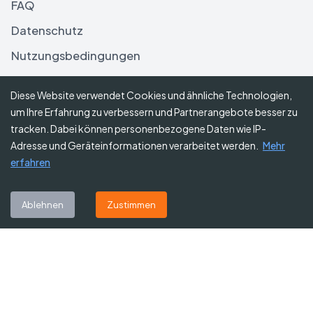
FAQ
Datenschutz
Nutzungsbedingungen
Haftungsausschluss
Diese Website verwendet Cookies und ähnliche Technologien,
um Ihre Erfahrung zu verbessern und Partnerangebote besser zu
Folgen Sie uns
tracken. Dabei können personenbezogene Daten wie IP-
Adresse und Geräteinformationen verarbeitet werden.
Mehr
erfahren
Abonnieren Sie unseren Newsletter
Ablehnen
Zustimmen
Abonnieren
©
2026
Gutscheine Heute
. Alle Rechte vorbehalten.
Affiliate-Hinweis:
Einige Links auf dieser Website sind Affiliate-Links.
Das bedeutet, dass wir möglicherweise eine kleine Provision erhalten