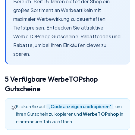
Bereich. Seit 15 Jahren bietet der Shop ein
großes Sortiment an Werbeartikeln mit
maximaler Werbewirkung zu dauerhaften
Tiefstpreisen. Entdecken Sie attraktive
WerbeTOPshop Gutscheine, Rabattcodes und
Rabatte, um bei Ihren Einkäufen clever zu
sparen.
5
Verfügbare
WerbeTOPshop
Gutscheine
Klicken Sie auf
, um
„Code anzeigen und kopieren"
💡
Ihren Gutschein zu kopieren und
WerbeTOPshop
in
einem neuen Tab zu öffnen.