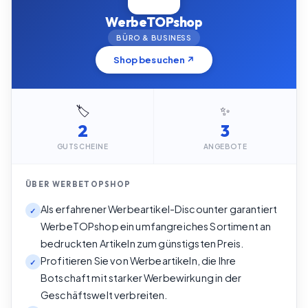
WerbeTOPshop
BÜRO & BUSINESS
Shop besuchen ↗
🏷️
✨
2
3
GUTSCHEINE
ANGEBOTE
ÜBER
WERBETOPSHOP
Als erfahrener Werbeartikel-Discounter garantiert
✓
WerbeTOPshop ein umfangreiches Sortiment an
bedruckten Artikeln zum günstigsten Preis.
Profitieren Sie von Werbeartikeln, die Ihre
✓
Botschaft mit starker Werbewirkung in der
Geschäftswelt verbreiten.