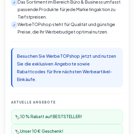
Das Sortiment im Bereich Büro & Business umfasst
✓
passende Produkte für jede Marketingaktion zu
Tiefstpreisen.
WerbeTOPshop steht für Qualität und günstige
✓
Preise, die Ihr Werbebudget optimal nutzen.
Besuchen Sie WerbeTOPshop jetzt und nutzen
Sie die exklusiven Angebote sowie
Rabattcodes für Ihre nächsten Werbeartikel-
Einkäufe.
AKTUELLE ANGEBOTE
10 % Rabatt auf BESTSTELLER!
🏷️
Unser 10 € Geschenk!
🏷️