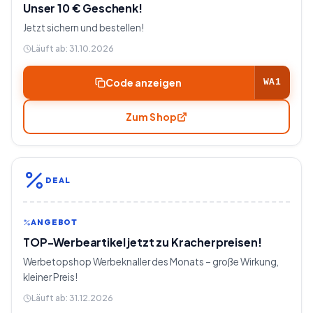
Unser 10 € Geschenk!
Jetzt sichern und bestellen!
Läuft ab:
31.10.2026
Code anzeigen
WA1
Zum Shop
DEAL
ANGEBOT
TOP-Werbeartikel jetzt zu Kracherpreisen!
Werbetopshop Werbeknaller des Monats – große Wirkung,
kleiner Preis!
Läuft ab:
31.12.2026