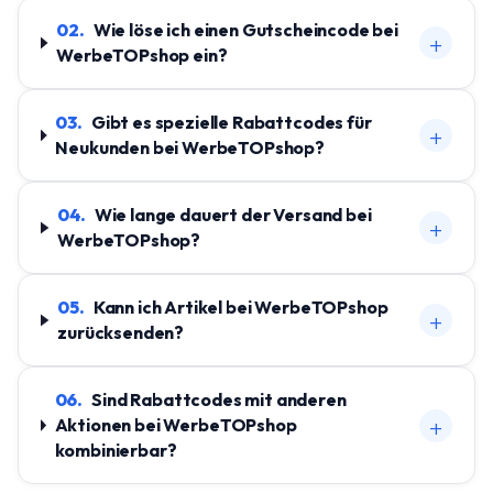
02
.
Wie löse ich einen Gutscheincode bei
+
WerbeTOPshop ein?
03
.
Gibt es spezielle Rabattcodes für
+
Neukunden bei WerbeTOPshop?
04
.
Wie lange dauert der Versand bei
+
WerbeTOPshop?
05
.
Kann ich Artikel bei WerbeTOPshop
+
zurücksenden?
06
.
Sind Rabattcodes mit anderen
+
Aktionen bei WerbeTOPshop
kombinierbar?