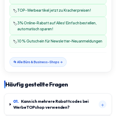
TOP-Werbeartikel jetzt zu Kracherpreisen!
🏷️
3% Online-Rabatt auf Alles! Einfach bestellen,
🏷️
automatisch sparen!
10 % Gutschein für Newsletter-Neuanmeldungen
🏷️
📂 Alle
Büro & Business
-Shops →
Häufig gestellte Fragen
01
.
Kann ich mehrere Rabattcodes bei
+
WerbeTOPshop verwenden?