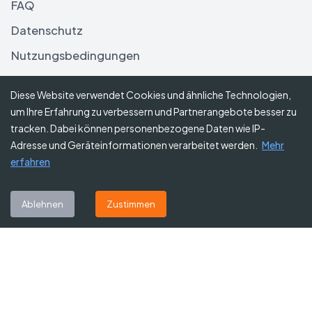
FAQ
Datenschutz
Nutzungsbedingungen
Haftungsausschluss
Diese Website verwendet Cookies und ähnliche Technologien,
um Ihre Erfahrung zu verbessern und Partnerangebote besser zu
Folgen Sie uns
tracken. Dabei können personenbezogene Daten wie IP-
Adresse und Geräteinformationen verarbeitet werden.
Mehr
erfahren
Abonnieren Sie unseren Newsletter
Ablehnen
Zustimmen
Abonnieren
©
2026
Gutscheine Heute
. Alle Rechte vorbehalten.
Affiliate-Hinweis:
Einige Links auf dieser Website sind Affiliate-Links.
Das bedeutet, dass wir möglicherweise eine kleine Provision erhalten