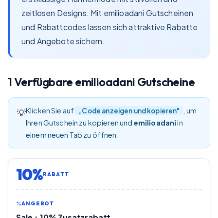
zeitlosen Designs. Mit emilioadani Gutscheinen
und Rabattcodes lassen sich attraktive Rabatte
und Angebote sichern.
1
Verfügbare
emilioadani
Gutscheine
Klicken Sie auf
, um
„Code anzeigen und kopieren"
💡
Ihren Gutschein zu kopieren und
emilioadani
in
einem neuen Tab zu öffnen.
10%
RABATT
ANGEBOT
Sale + 10% Zusatzrabatt