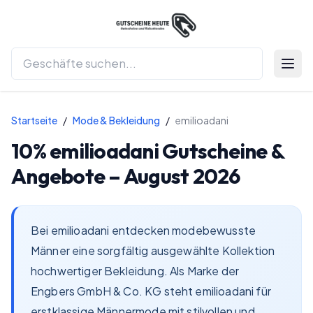
Menü 
Startseite
/
Mode & Bekleidung
/
emilioadani
10%
emilioadani
Gutscheine &
Angebote –
August 2026
Bei emilioadani entdecken modebewusste
Männer eine sorgfältig ausgewählte Kollektion
hochwertiger Bekleidung. Als Marke der
Engbers GmbH & Co. KG steht emilioadani für
erstklassige Männermode mit stilvollen und