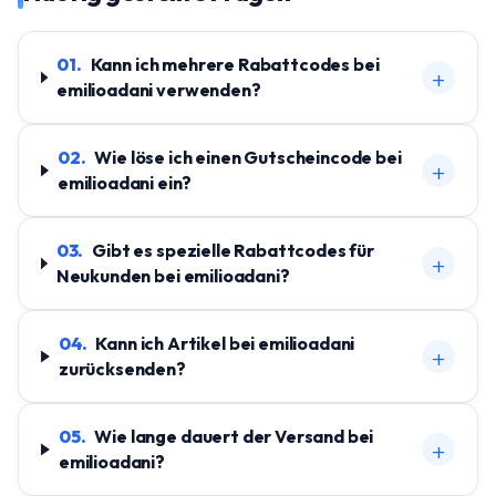
01
.
Kann ich mehrere Rabattcodes bei
+
emilioadani verwenden?
02
.
Wie löse ich einen Gutscheincode bei
+
emilioadani ein?
03
.
Gibt es spezielle Rabattcodes für
+
Neukunden bei emilioadani?
04
.
Kann ich Artikel bei emilioadani
+
zurücksenden?
05
.
Wie lange dauert der Versand bei
+
emilioadani?