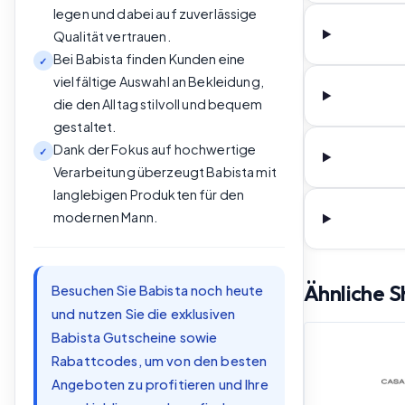
legen und dabei auf zuverlässige
Qualität vertrauen.
Bei Babista finden Kunden eine
✓
vielfältige Auswahl an Bekleidung,
die den Alltag stilvoll und bequem
gestaltet.
Dank der Fokus auf hochwertige
✓
Verarbeitung überzeugt Babista mit
langlebigen Produkten für den
modernen Mann.
Ähnliche 
Besuchen Sie Babista noch heute
und nutzen Sie die exklusiven
Babista Gutscheine sowie
Rabattcodes, um von den besten
Angeboten zu profitieren und Ihre