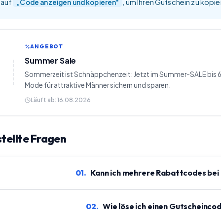
 auf
, um Ihren Gutschein zu kopi
„Code anzeigen und kopieren"
ANGEBOT
Summer Sale
Sommerzeit ist Schnäppchenzeit: Jetzt im Summer-SALE bis 6
Mode für attraktive Männer sichern und sparen.
Läuft ab:
16.08.2026
tellte Fragen
01
.
Kann ich mehrere Rabattcodes bei
02
.
Wie löse ich einen Gutscheincod