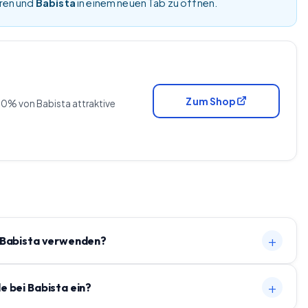
eren und
Babista
in einem neuen Tab zu öffnen.
Zum Shop
0% von Babista attraktive
+
 Babista verwenden?
+
e bei Babista ein?