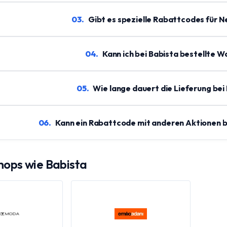
03
.
Gibt es spezielle Rabattcodes für 
04
.
Kann ich bei Babista bestellte 
05
.
Wie lange dauert die Lieferung bei 
06
.
Kann ein Rabattcode mit anderen Aktionen b
Shops wie
Babista