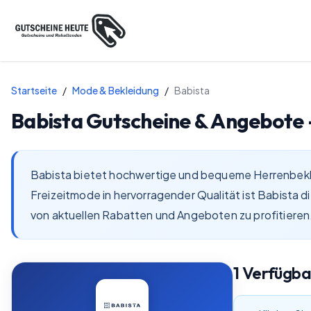
Startseite
/
Mode & Bekleidung
/
Babista
Babista
Gutscheine & Angebote
Babista bietet hochwertige und bequeme Herrenbeklei
Freizeitmode in hervorragender Qualität ist Babista 
von aktuellen Rabatten und Angeboten zu profitieren
1
Verfügb