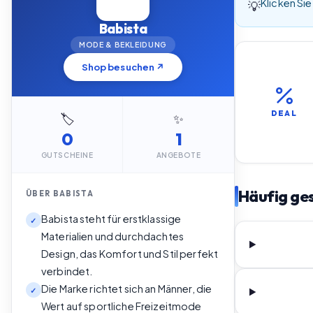
Klicken Sie
💡
Babista
MODE & BEKLEIDUNG
Shop besuchen ↗
DEAL
🏷️
✨
0
1
GUTSCHEINE
ANGEBOTE
Häufig ges
ÜBER
BABISTA
Babista steht für erstklassige
✓
Materialien und durchdachtes
Design, das Komfort und Stil perfekt
verbindet.
Die Marke richtet sich an Männer, die
✓
Wert auf sportliche Freizeitmode