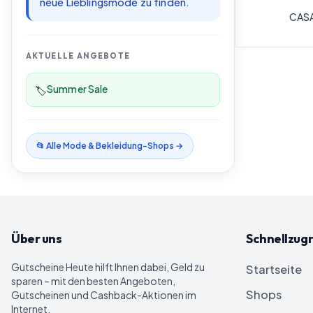
neue Lieblingsmode zu finden.
CAS
AKTUELLE ANGEBOTE
Summer Sale
🏷️
📂 Alle
Mode & Bekleidung
-Shops →
Über uns
Schnellzugr
Gutscheine Heute
hilft Ihnen dabei, Geld zu
Startseite
sparen – mit den besten Angeboten,
Shops
Gutscheinen und Cashback-Aktionen im
Internet.