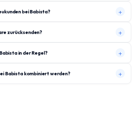
+
Neukunden bei Babista?
+
Ware zurücksenden?
+
Babista in der Regel?
+
ei Babista kombiniert werden?