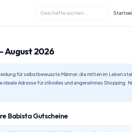
Startse
 –
August 2026
dung für selbstbewusste Männer, die mitten im Leben stehe
die ideale Adresse für stilvolles und angenehmes Shopping
.
are
Babista
Gutscheine