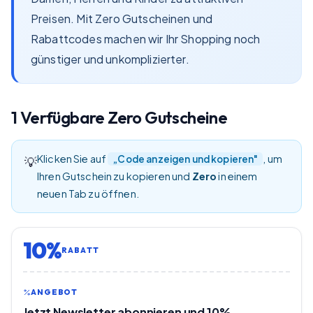
Preisen. Mit Zero Gutscheinen und
Rabattcodes machen wir Ihr Shopping noch
günstiger und unkomplizierter.
1
Verfügbare
Zero
Gutscheine
Klicken Sie auf
, um
„Code anzeigen und kopieren"
💡
Ihren Gutschein zu kopieren und
Zero
in einem
neuen Tab zu öffnen.
10%
RABATT
ANGEBOT
Jetzt Newsletter abonnieren und 10%