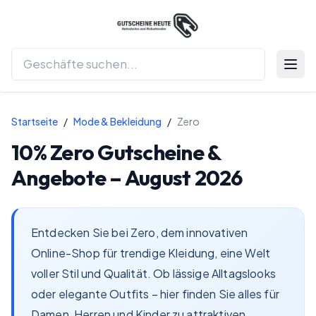
Menü 
Startseite
/
Mode & Bekleidung
/
Zero
10%
Zero
Gutscheine &
Angebote –
August 2026
Entdecken Sie bei Zero, dem innovativen
Online-Shop für trendige Kleidung, eine Welt
voller Stil und Qualität. Ob lässige Alltagslooks
oder elegante Outfits – hier finden Sie alles für
Damen, Herren und Kinder zu attraktiven