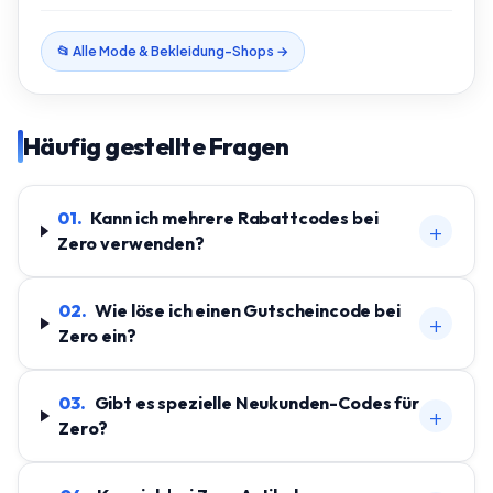
📂 Alle
Mode & Bekleidung
-Shops →
Häufig gestellte Fragen
01
.
Kann ich mehrere Rabattcodes bei
+
Zero verwenden?
02
.
Wie löse ich einen Gutscheincode bei
+
Zero ein?
03
.
Gibt es spezielle Neukunden-Codes für
+
Zero?