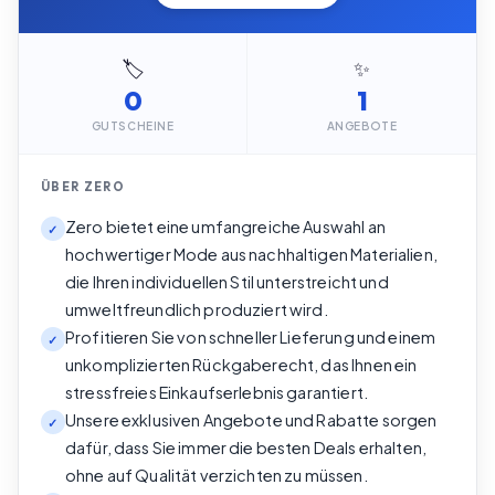
🏷️
✨
0
1
GUTSCHEINE
ANGEBOTE
ÜBER
ZERO
Zero bietet eine umfangreiche Auswahl an
✓
hochwertiger Mode aus nachhaltigen Materialien,
die Ihren individuellen Stil unterstreicht und
umweltfreundlich produziert wird.
Profitieren Sie von schneller Lieferung und einem
✓
unkomplizierten Rückgaberecht, das Ihnen ein
stressfreies Einkaufserlebnis garantiert.
Unsere exklusiven Angebote und Rabatte sorgen
✓
dafür, dass Sie immer die besten Deals erhalten,
ohne auf Qualität verzichten zu müssen.