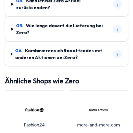
04
.
Kann ich bei Zero Artikel
+
zurücksenden?
05
.
Wie lange dauert die Lieferung bei
+
Zero?
06
.
Kombinieren sich Rabattcodes mit
+
anderen Aktionen bei Zero?
Ähnliche Shops wie
Zero
Fashion24
more-and-more.com