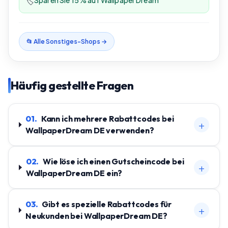
Sparen Sie 15 % auf Wallpaper Dream
🏷️
📂 Alle
Sonstiges
-Shops →
Häufig gestellte Fragen
01
.
Kann ich mehrere Rabattcodes bei
+
WallpaperDream DE verwenden?
02
.
Wie löse ich einen Gutscheincode bei
+
WallpaperDream DE ein?
03
.
Gibt es spezielle Rabattcodes für
+
Neukunden bei WallpaperDream DE?