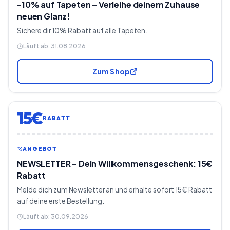
-10% auf Tapeten – Verleihe deinem Zuhause
neuen Glanz!
Sichere dir 10% Rabatt auf alle Tapeten.
Läuft ab:
31.08.2026
Zum Shop
15€
RABATT
ANGEBOT
NEWSLETTER – Dein Willkommensgeschenk: 15€
Rabatt
Melde dich zum Newsletter an und erhalte sofort 15€ Rabatt
auf deine erste Bestellung.
Läuft ab:
30.09.2026