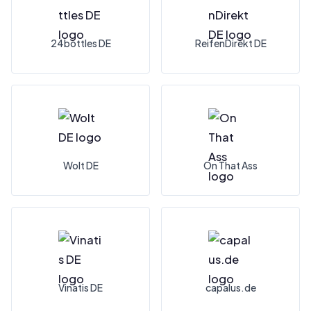
24bottles DE
ReifenDirekt DE
Wolt DE
On That Ass
Vinatis DE
capalus.de