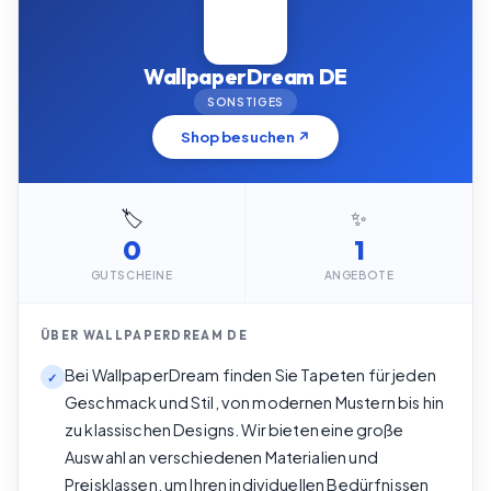
WallpaperDream DE
SONSTIGES
Shop besuchen ↗
🏷️
✨
0
1
GUTSCHEINE
ANGEBOTE
ÜBER
WALLPAPERDREAM DE
Bei WallpaperDream finden Sie Tapeten für jeden
✓
Geschmack und Stil, von modernen Mustern bis hin
zu klassischen Designs. Wir bieten eine große
Auswahl an verschiedenen Materialien und
Preisklassen, um Ihren individuellen Bedürfnissen