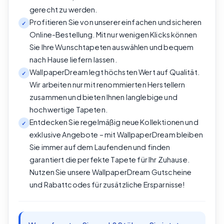
gerecht zu werden.
Profitieren Sie von unserer einfachen und sicheren
✓
Online-Bestellung. Mit nur wenigen Klicks können
Sie Ihre Wunschtapeten auswählen und bequem
nach Hause liefern lassen.
WallpaperDream legt höchsten Wert auf Qualität.
✓
Wir arbeiten nur mit renommierten Herstellern
zusammen und bieten Ihnen langlebige und
hochwertige Tapeten.
Entdecken Sie regelmäßig neue Kollektionen und
✓
exklusive Angebote – mit WallpaperDream bleiben
Sie immer auf dem Laufenden und finden
garantiert die perfekte Tapete für Ihr Zuhause.
Nutzen Sie unsere WallpaperDream Gutscheine
und Rabattcodes für zusätzliche Ersparnisse!