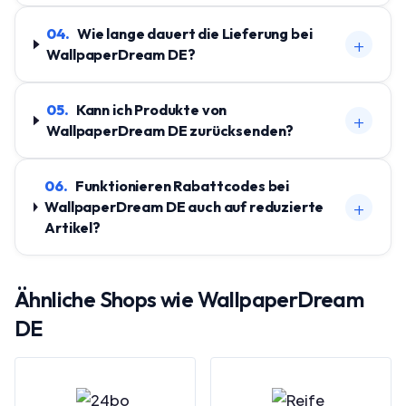
04
.
Wie lange dauert die Lieferung bei
+
WallpaperDream DE?
05
.
Kann ich Produkte von
+
WallpaperDream DE zurücksenden?
06
.
Funktionieren Rabattcodes bei
+
WallpaperDream DE auch auf reduzierte
Artikel?
Ähnliche Shops wie
WallpaperDream
DE