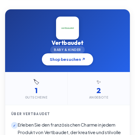
Vertbaudet
BABY & KINDER
Shop besuchen ↗
🏷️
✨
1
2
GUTSCHEINE
ANGEBOTE
ÜBER
VERTBAUDET
Erleben Sie den französischen Charme in jedem
✓
Produkt von Vertbaudet, der kreative und stilvolle