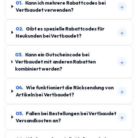
01
.
Kann ich mehrere Rabattcodes bei
+
Vertbaudet verwenden?
02
.
Gibt es spezielle Rabattcodes für
+
Neukunden bei Vertbaudet?
03
.
Kann ein Gutscheincode bei
+
Vertbaudet mit anderen Rabatten
kombiniert werden?
04
.
Wie funktioniert die Rücksendung von
+
Artikeln bei Vertbaudet?
05
.
Fallen bei Bestellungen bei Vertbaudet
+
Versandkosten an?