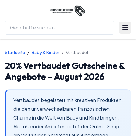
Menü 
Startseite
/
Baby & Kinder
/
Vertbaudet
20%
Vertbaudet
Gutscheine &
Angebote –
August 2026
Vertbaudet begeistert mit kreativen Produkten,
die den unverwechselbaren französischen
Charme in die Welt von Baby und Kind bringen.
Als führender Anbieter bietet der Online-Shop
ein vielfältiges Sortiment aus Kindermode,