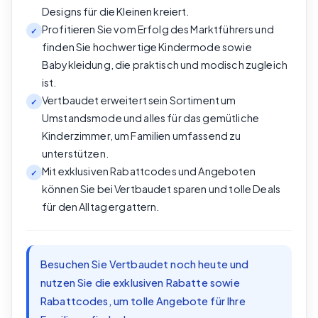
Designs für die Kleinen kreiert.
Profitieren Sie vom Erfolg des Marktführers und
✓
finden Sie hochwertige Kindermode sowie
Babykleidung, die praktisch und modisch zugleich
ist.
Vertbaudet erweitert sein Sortiment um
✓
Umstandsmode und alles für das gemütliche
Kinderzimmer, um Familien umfassend zu
unterstützen.
Mit exklusiven Rabattcodes und Angeboten
✓
können Sie bei Vertbaudet sparen und tolle Deals
für den Alltag ergattern.
Besuchen Sie Vertbaudet noch heute und
nutzen Sie die exklusiven Rabatte sowie
Rabattcodes, um tolle Angebote für Ihre