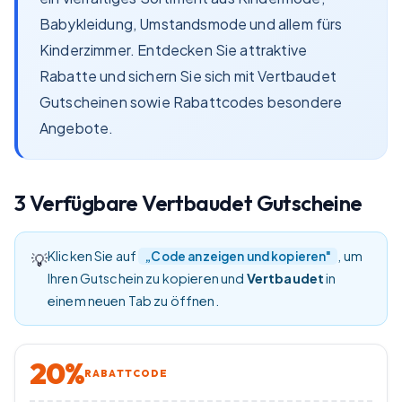
Babykleidung, Umstandsmode und allem fürs
Kinderzimmer. Entdecken Sie attraktive
Rabatte und sichern Sie sich mit Vertbaudet
Gutscheinen sowie Rabattcodes besondere
Angebote.
3
Verfügbare
Vertbaudet
Gutscheine
Klicken Sie auf
, um
„Code anzeigen und kopieren"
💡
Ihren Gutschein zu kopieren und
Vertbaudet
in
einem neuen Tab zu öffnen.
20%
RABATTCODE