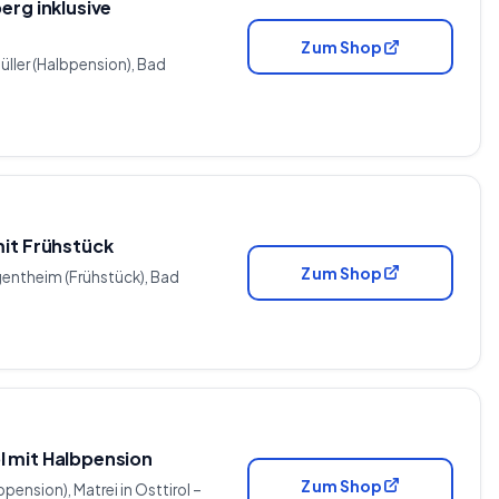
erg inklusive
Zum Shop
üller (Halbpension), Bad
mit Frühstück
Zum Shop
rgentheim (Frühstück), Bad
ol mit Halbpension
Zum Shop
bpension), Matrei in Osttirol –