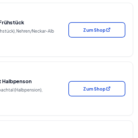
 Frühstück
Zum Shop
Frühstück), Nehren/Neckar-Alb
it Halbpenson
Zum Shop
bachtal (Halbpension),