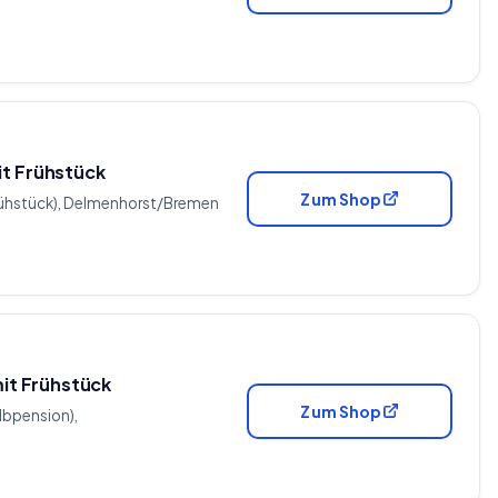
it Frühstück
Zum Shop
(Frühstück), Delmenhorst/Bremen
mit Frühstück
Zum Shop
albpension),