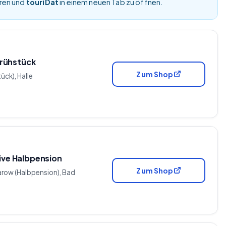
eren und
touriDat
in einem neuen Tab zu öffnen.
 Frühstück
Zum Shop
ück), Halle
sive Halbpension
Zum Shop
aarow (Halbpension), Bad