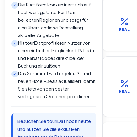
Die Plattform konzentriert sich auf
✓
hochwertige Unterkünfte in
beliebten Regionen und sorgt für
eine übersichtliche Darstellung
DEAL
aktueller Angebote.
Mit touriDat profitieren Nutzer von
✓
einer einfachen Möglichkeit, Rabatte
und Rabattcodes direkt bei der
Buchung einzulösen.
Das Sortiment wird regelmäßig mit
✓
neuen Hotel-Deals aktualisiert, damit
Sie stets von den besten
DEAL
verfügbaren Optionen profitieren.
Besuchen Sie touriDat noch heute
und nutzen Sie die exklusiven