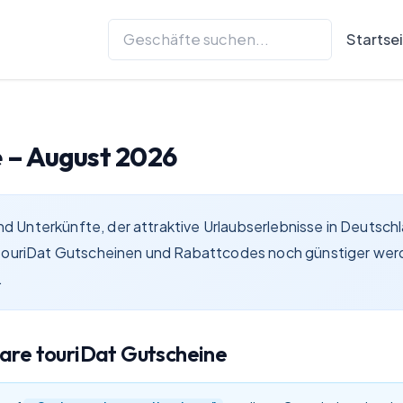
Startse
 –
August 2026
 und Unterkünfte, der attraktive Urlaubserlebnisse in Deutsc
t touriDat Gutscheinen und Rabattcodes noch günstiger wer
.
bare
touriDat
Gutscheine