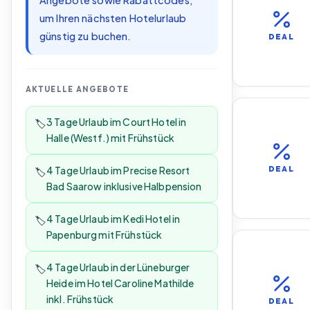
Angebote sowie Rabattcodes,
um Ihren nächsten Hotelurlaub
günstig zu buchen.
DEAL
AKTUELLE ANGEBOTE
3 Tage Urlaub im Court Hotel in
🏷️
Halle (Westf.) mit Frühstück
4 Tage Urlaub im Precise Resort
DEAL
🏷️
Bad Saarow inklusive Halbpension
4 Tage Urlaub im Kedi Hotel in
🏷️
Papenburg mit Frühstück
4 Tage Urlaub in der Lüneburger
🏷️
Heide im Hotel Caroline Mathilde
inkl. Frühstück
DEAL