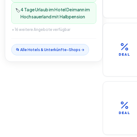
4 Tage Urlaub im Hotel Deimann im
🏷️
Hochsauerland mit Halbpension
+
16
weitere Angebote verfügbar
📂 Alle
Hotels & Unterkünfte
-Shops →
DEAL
DEAL