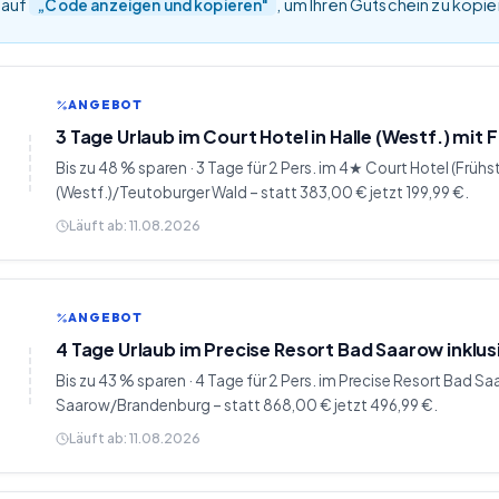
 auf
, um Ihren Gutschein zu kopi
„Code anzeigen und kopieren"
ANGEBOT
3 Tage Urlaub im Court Hotel in Halle (Westf.) mit
Bis zu 48 % sparen · 3 Tage für 2 Pers. im 4★ Court Hotel (Frühst
(Westf.)/Teutoburger Wald – statt 383,00 € jetzt 199,99 €.
Läuft ab:
11.08.2026
ANGEBOT
4 Tage Urlaub im Precise Resort Bad Saarow inklu
Bis zu 43 % sparen · 4 Tage für 2 Pers. im Precise Resort Bad S
Saarow/Brandenburg – statt 868,00 € jetzt 496,99 €.
Läuft ab:
11.08.2026