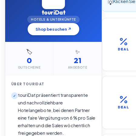
Klicken Sie
💡
touriDat
HOTELS & UNTERKÜNFTE
Shop besuchen ↗
DEAL
🏷️
✨
0
21
GUTSCHEINE
ANGEBOTE
ÜBER
TOURIDAT
touriDat präsentiert transparente
✓
und nachvollziehbare
DEAL
Hotelangebote, bei denen Partner
eine faire Vergütung von 6 % pro Sale
erhalten und die Sales wöchentlich
freigegeben werden.