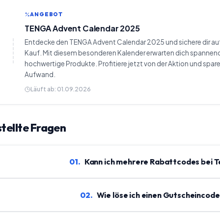
ANGEBOT
TENGA Advent Calendar 2025
Entdecke den TENGA Advent Calendar 2025 und sichere dir a
Kauf. Mit diesem besonderen Kalender erwarten dich spanne
hochwertige Produkte. Profitiere jetzt von der Aktion und spar
Aufwand.
Läuft ab:
01.09.2026
tellte Fragen
01
.
Kann ich mehrere Rabattcodes bei 
02
.
Wie löse ich einen Gutscheincode 