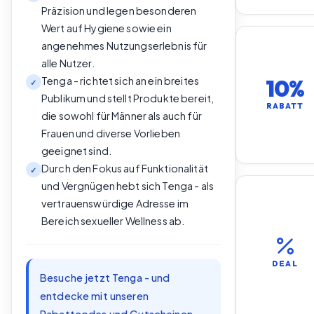
Präzision und legen besonderen
Wert auf Hygiene sowie ein
angenehmes Nutzungserlebnis für
alle Nutzer.
Tenga - richtet sich an ein breites
10%
✓
Publikum und stellt Produkte bereit,
RABATT
die sowohl für Männer als auch für
Frauen und diverse Vorlieben
geeignet sind.
Durch den Fokus auf Funktionalität
✓
und Vergnügen hebt sich Tenga - als
vertrauenswürdige Adresse im
Bereich sexueller Wellness ab.
DEAL
Besuche jetzt Tenga - und
entdecke mit unseren