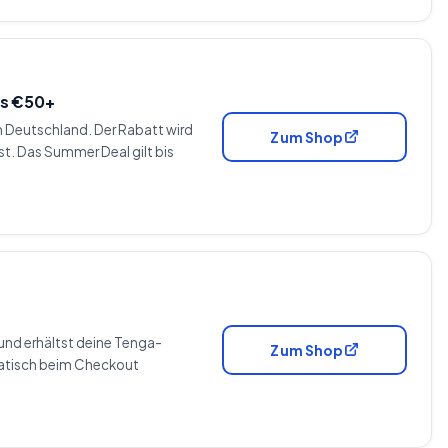
rs €50+
h Deutschland. Der Rabatt wird
Zum Shop
. Das Summer Deal gilt bis
und erhältst deine Tenga-
Zum Shop
matisch beim Checkout