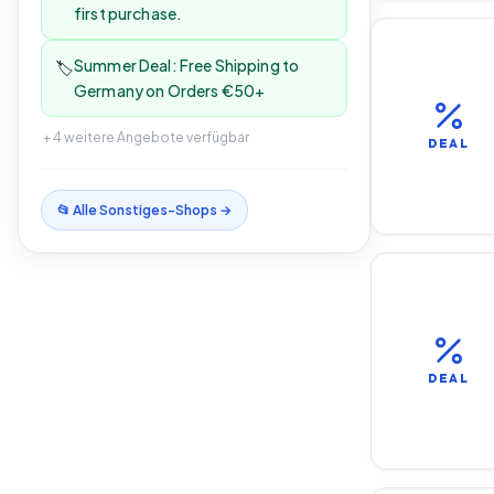
first purchase.
Summer Deal: Free Shipping to
🏷️
Germany on Orders €50+
+
4
weitere Angebote verfügbar
DEAL
📂 Alle
Sonstiges
-Shops →
DEAL