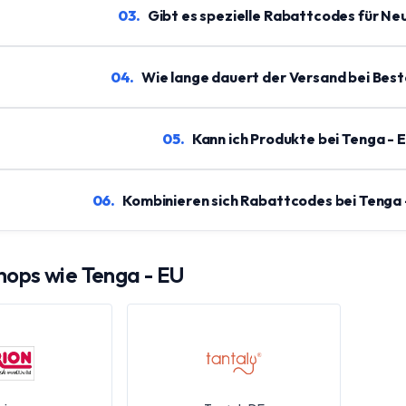
03
.
Gibt es spezielle Rabattcodes für Ne
04
.
Wie lange dauert der Versand bei Best
05
.
Kann ich Produkte bei Tenga -
06
.
Kombinieren sich Rabattcodes bei Tenga 
Shops wie
Tenga - EU