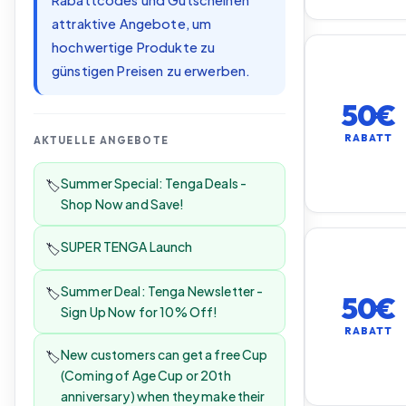
Rabattcodes und Gutscheinen
attraktive Angebote, um
hochwertige Produkte zu
günstigen Preisen zu erwerben.
50€
RABATT
AKTUELLE ANGEBOTE
Summer Special: Tenga Deals -
🏷️
Shop Now and Save!
SUPER TENGA Launch
🏷️
Summer Deal: Tenga Newsletter -
🏷️
50€
Sign Up Now for 10% Off!
RABATT
New customers can get a free Cup
🏷️
(Coming of Age Cup or 20th
anniversary) when they make their