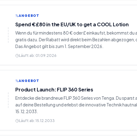
ANGEBOT
Spend €£80 in the EU/UK to get a COOL Lotion
Wenn du für mindestens 80 € oder £ einkaufst, bekommst du 
gratis dazu. Der Rabatt wird direkt beim Bezahlen abgezogen,
Das Angebot gilt bis zum 1. September 2026.
Läuft ab:
01.09.2026
ANGEBOT
Product Launch: FLIP 360 Series
Entdecke die brandneue FLIP 360 Series von Tenga. Du sparst
auf deine Bestellung und erlebst die innovative Technik hautna
15.12.2033.
Läuft ab:
15.12.2033