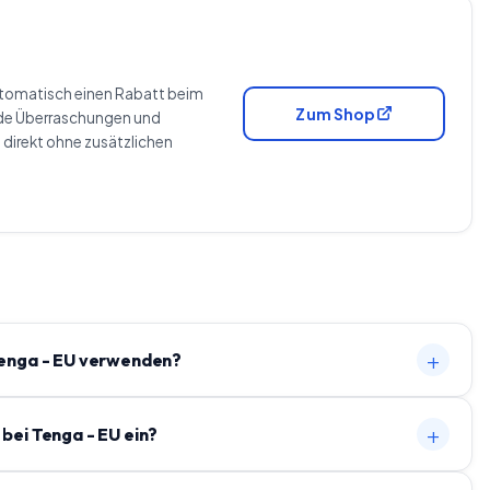
utomatisch einen Rabatt beim
Zum Shop
nde Überraschungen und
e direkt ohne zusätzlichen
+
Tenga - EU verwenden?
+
bei Tenga - EU ein?