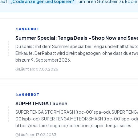
 auf
, um Ihren Gutschein zu kopi
„Code anzeigen und kopieren"
ANGEBOT
Summer Special: Tenga Deals - Shop Now and Sav
Du sparst mit dem Summer Special bei Tenga und erhältst aut
Einkäufe. Der Rabatt wird direkt abgezogen, ohne dass du etw
bis zum 9. September 2026.
Läuft ab:
09.09.2026
ANGEBOT
SUPER TENGA Launch
SUPER TENGA STORM CRASH (toc-001spa-od), SUPER TENG
001spb-od), SUPER TENGA METEOR SMASH (toc-001spc-od) Pr
https://eustore.tenga.co/collections/super-tenga-series
Läuft ab:
17.02.2033