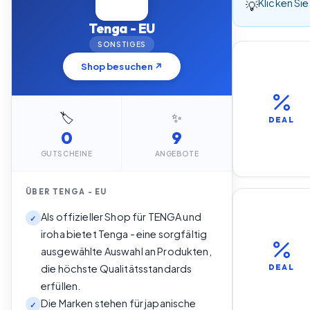
Klicken Sie
💡
Tenga - EU
SONSTIGES
Shop besuchen ↗
🏷️
✨
DEAL
0
9
GUTSCHEINE
ANGEBOTE
ÜBER
TENGA - EU
Als offizieller Shop für TENGA und
✓
iroha bietet Tenga - eine sorgfältig
ausgewählte Auswahl an Produkten,
die höchste Qualitätsstandards
DEAL
erfüllen.
Die Marken stehen für japanische
✓