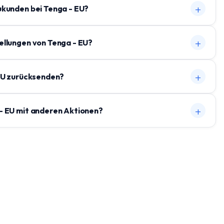
+
ukunden bei Tenga - EU?
+
ellungen von Tenga - EU?
+
 EU zurücksenden?
+
- EU mit anderen Aktionen?