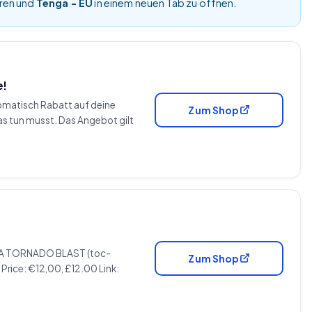
eren und
Tenga - EU
in einem neuen Tab zu öffnen.
e!
omatisch Rabatt auf deine
Zum Shop
as tun musst. Das Angebot gilt
A TORNADO BLAST (toc-
Zum Shop
ice: €12,00, £12.00 Link: