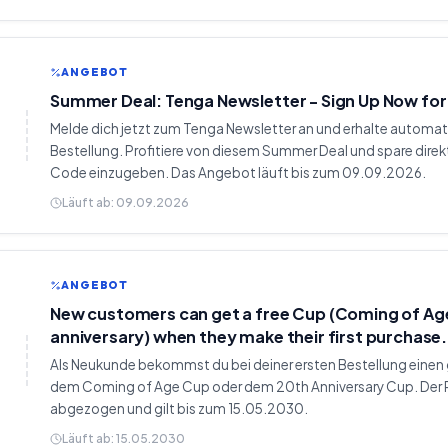
ANGEBOT
Summer Deal: Tenga Newsletter - Sign Up Now for
Melde dich jetzt zum Tenga Newsletter an und erhalte automa
Bestellung. Profitiere von diesem Summer Deal und spare direk
Code einzugeben. Das Angebot läuft bis zum 09.09.2026.
Läuft ab:
09.09.2026
ANGEBOT
New customers can get a free Cup (Coming of Ag
anniversary) when they make their first purchase.
Als Neukunde bekommst du bei deiner ersten Bestellung einen 
dem Coming of Age Cup oder dem 20th Anniversary Cup. Der 
abgezogen und gilt bis zum 15.05.2030.
Läuft ab:
15.05.2030