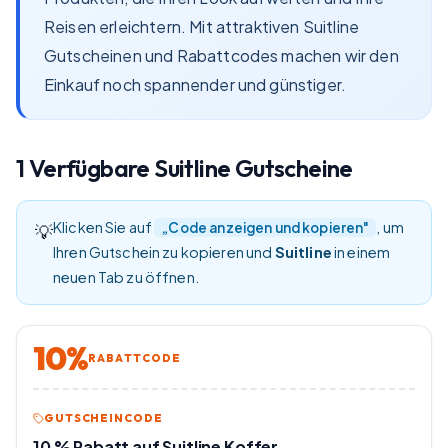
Reisen erleichtern. Mit attraktiven Suitline
Gutscheinen und Rabattcodes machen wir den
Einkauf noch spannender und günstiger.
1
Verfügbare
Suitline
Gutscheine
Klicken Sie auf
, um
„Code anzeigen und kopieren"
💡
Ihren Gutschein zu kopieren und
Suitline
in einem
neuen Tab zu öffnen.
10%
RABATTCODE
GUTSCHEINCODE
10 % Rabatt auf Suitline Koffer