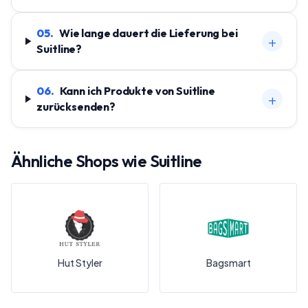
05
.
Wie lange dauert die Lieferung bei
+
Suitline?
06
.
Kann ich Produkte von Suitline
+
zurücksenden?
Ähnliche Shops wie
Suitline
Hut Styler
Bagsmart