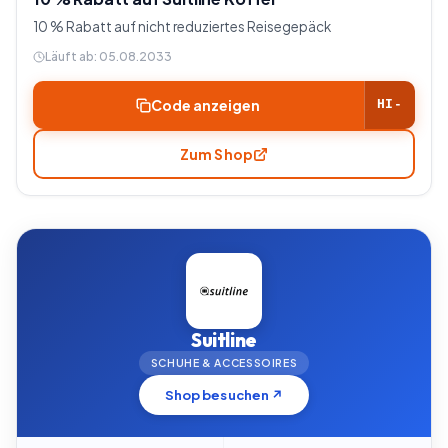
10 % Rabatt auf nicht reduziertes Reisegepäck
Läuft ab:
05.08.2033
Code anzeigen
HI-
Zum Shop
Suitline
SCHUHE & ACCESSOIRES
Shop besuchen ↗