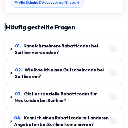
📂 Alle
Schuhe & Accessoires
-Shops →
Häufig gestellte Fragen
01
.
Kann ich mehrere Rabattcodes bei
+
Suitline verwenden?
02
.
Wie löse ich einen Gutscheincode bei
+
Suitline ein?
03
.
Gibt es spezielle Rabattcodes für
+
Neukunden bei Suitline?
04
.
Kann ich einen Rabattcode mit anderen
+
Angeboten bei Suitline kombinieren?