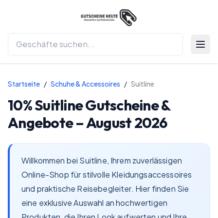
Menü 
Startseite
/
Schuhe & Accessoires
/
Suitline
10%
Suitline
Gutscheine &
Angebote –
August 2026
Willkommen bei Suitline, Ihrem zuverlässigen
Online-Shop für stilvolle Kleidungsaccessoires
und praktische Reisebegleiter. Hier finden Sie
eine exklusive Auswahl an hochwertigen
Produkten, die Ihren Look aufwerten und Ihre