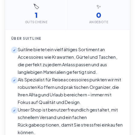
🏷️
✨
1
0
GUTSCHEINE
ANGEBOTE
ÜBER
SUITLINE
Suitline bietet ein vielfältiges Sortiment an
✓
Accessoires wie Krawatten, Gürtel und Taschen,
die perfekt zu jedem Anlass passen und aus
langlebigen Materialien gefertigt sind.
Als Spezialist für Reiseaccessoires punkten wir mit
✓
robusten Koffern und praktischen Organizer, die
Ihren Alltag und Urlaub bereichern – immer mit
Fokus auf Qualität und Design.
Unser Shop ist benutzerfreundlich gestaltet, mit
✓
schnellem Versand und einfachen
Rückgabeoptionen, damit Sie stressfrei einkaufen
können.