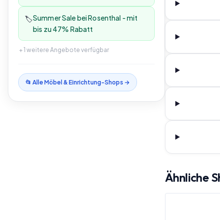
Summer Sale bei Rosenthal - mit
🏷️
bis zu 47% Rabatt
+
1
weitere Angebote verfügbar
📂 Alle
Möbel & Einrichtung
-Shops →
Ähnliche 