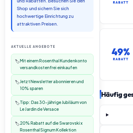
und Rabatten. Besuchen Sie den
RABATT
Shop und sichern Sie sich
hochwertige Einrichtung zu
attraktiven Preisen.
AKTUELLE ANGEBOTE
49%
RABATT
Mit einem Rosenthal Kundenkonto
🏷️
versandkostenfrei einkaufen
Jetzt Newsletter abonnieren und
🏷️
10% sparen
Häufig ges
Tipp: Das 30-jährige Jubiläum von
🏷️
Le Jardin de Versace
20% Rabatt auf die Swarovski x
🏷️
Rosenthal Signum Kollektion