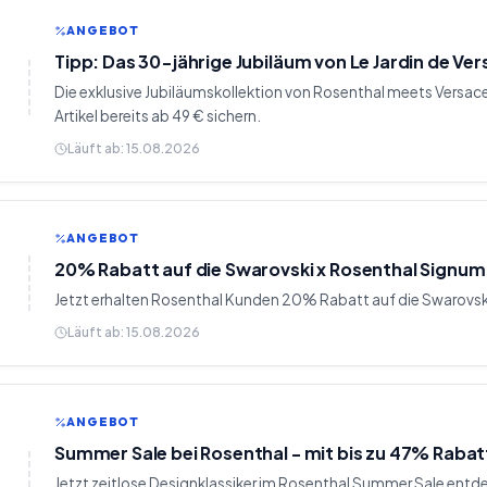
ANGEBOT
Tipp: Das 30-jährige Jubiläum von Le Jardin de Ve
Die exklusive Jubiläumskollektion von Rosenthal meets Versa
Artikel bereits ab 49 € sichern.
Läuft ab:
15.08.2026
ANGEBOT
20% Rabatt auf die Swarovski x Rosenthal Signum 
Jetzt erhalten Rosenthal Kunden 20% Rabatt auf die Swarovsk
Läuft ab:
15.08.2026
ANGEBOT
Summer Sale bei Rosenthal - mit bis zu 47% Rabat
Jetzt zeitlose Designklassiker im Rosenthal Summer Sale entd