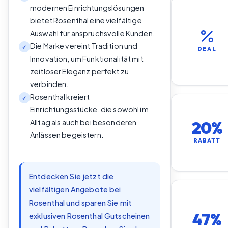
modernen Einrichtungslösungen
bietet Rosenthal eine vielfältige
Auswahl für anspruchsvolle Kunden.
Die Marke vereint Tradition und
✓
DEAL
Innovation, um Funktionalität mit
zeitloser Eleganz perfekt zu
verbinden.
Rosenthal kreiert
✓
Einrichtungsstücke, die sowohl im
Alltag als auch bei besonderen
20%
Anlässen begeistern.
RABATT
Entdecken Sie jetzt die
vielfältigen Angebote bei
Rosenthal und sparen Sie mit
47%
exklusiven Rosenthal Gutscheinen