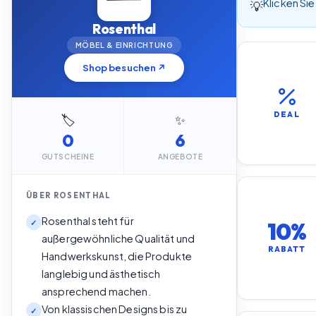
Klicken Sie
💡
Rosenthal
MÖBEL & EINRICHTUNG
Shop besuchen ↗
DEAL
🏷️
✨
0
6
GUTSCHEINE
ANGEBOTE
ÜBER
ROSENTHAL
Rosenthal steht für
10%
✓
außergewöhnliche Qualität und
RABATT
Handwerkskunst, die Produkte
langlebig und ästhetisch
ansprechend machen.
Von klassischen Designs bis zu
✓