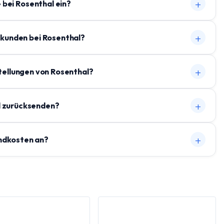
+
 bei Rosenthal ein?
+
ukunden bei Rosenthal?
+
stellungen von Rosenthal?
+
al zurücksenden?
+
andkosten an?