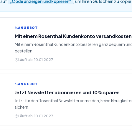
 auf
, um Ihren Gutschein zu kopi
„Code anzeigen und kopieren"
ANGEBOT
Mit einem Rosenthal Kundenkonto versandkostenf
Mit einem Rosenthal Kundenkonto bestellen ganz bequem un
bestellen.
Läuft ab:
10.01.2027
ANGEBOT
Jetzt Newsletter abonnieren und 10% sparen
Jetzt für den Rosenthal Newsletter anmelden, keine Neuigkei
sichern.
Läuft ab:
10.01.2027