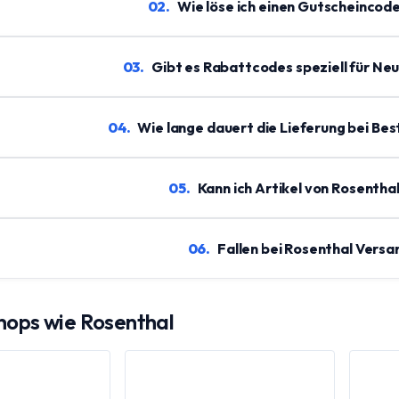
02
.
Wie löse ich einen Gutscheincode
03
.
Gibt es Rabattcodes speziell für Ne
04
.
Wie lange dauert die Lieferung bei Be
05
.
Kann ich Artikel von Rosenth
06
.
Fallen bei Rosenthal Vers
Shops wie
Rosenthal