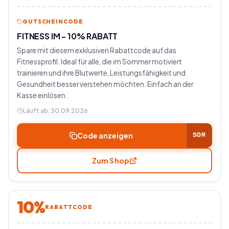
GUTSCHEINCODE
FITNESS IM - 10% RABATT
Spare mit diesem exklusiven Rabattcode auf das
Fitnessprofil. Ideal für alle, die im Sommer motiviert
trainieren und ihre Blutwerte, Leistungsfähigkeit und
Gesundheit besser verstehen möchten. Einfach an der
Kasse einlösen.
Läuft ab:
30.09.2026
Code anzeigen
SOM
Zum Shop
10%
RABATTCODE