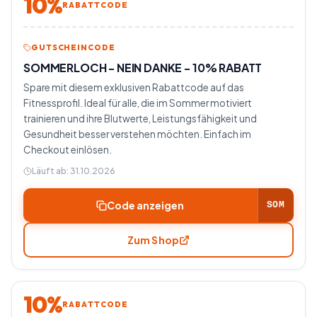
10%
RABATTCODE
GUTSCHEINCODE
SOMMERLOCH - NEIN DANKE - 10% RABATT
Spare mit diesem exklusiven Rabattcode auf das
Fitnessprofil. Ideal für alle, die im Sommer motiviert
trainieren und ihre Blutwerte, Leistungsfähigkeit und
Gesundheit besser verstehen möchten. Einfach im
Checkout einlösen.
Läuft ab:
31.10.2026
Code anzeigen
SOM
Zum Shop
10%
RABATTCODE