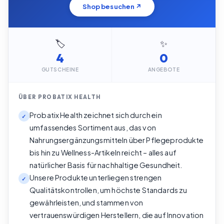
Shop besuchen ↗
🏷️
✨
4
0
GUTSCHEINE
ANGEBOTE
ÜBER
PROBATIX HEALTH
Probatix Health zeichnet sich durch ein
✓
umfassendes Sortiment aus, das von
Nahrungsergänzungsmitteln über Pflegeprodukte
bis hin zu Wellness-Artikeln reicht – alles auf
natürlicher Basis für nachhaltige Gesundheit.
Unsere Produkte unterliegen strengen
✓
Qualitätskontrollen, um höchste Standards zu
gewährleisten, und stammen von
vertrauenswürdigen Herstellern, die auf Innovation