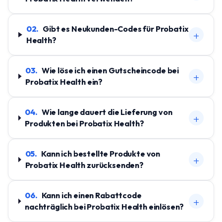
02
.
Gibt es Neukunden-Codes für Probatix
+
Health?
03
.
Wie löse ich einen Gutscheincode bei
+
Probatix Health ein?
04
.
Wie lange dauert die Lieferung von
+
Produkten bei Probatix Health?
05
.
Kann ich bestellte Produkte von
+
Probatix Health zurücksenden?
06
.
Kann ich einen Rabattcode
+
nachträglich bei Probatix Health einlösen?