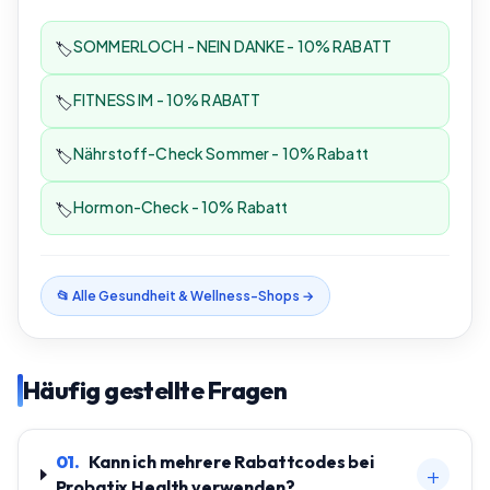
SOMMERLOCH - NEIN DANKE - 10% RABATT
🏷️
FITNESS IM - 10% RABATT
🏷️
Nährstoff-Check Sommer - 10% Rabatt
🏷️
Hormon-Check - 10% Rabatt
🏷️
📂 Alle
Gesundheit & Wellness
-Shops →
Häufig gestellte Fragen
01
.
Kann ich mehrere Rabattcodes bei
+
Probatix Health verwenden?