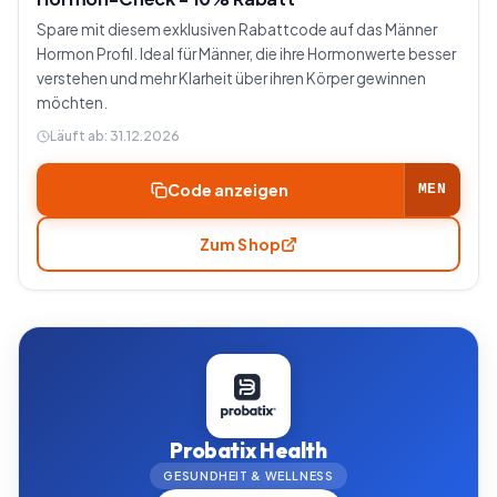
Spare mit diesem exklusiven Rabattcode auf das Männer
Hormon Profil. Ideal für Männer, die ihre Hormonwerte besser
verstehen und mehr Klarheit über ihren Körper gewinnen
möchten.
Läuft ab:
31.12.2026
Code anzeigen
MEN
Zum Shop
Probatix Health
GESUNDHEIT & WELLNESS