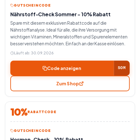
GUTSCHEINCODE
Nährstoff-Check Sommer - 10% Rabatt
Spare mit diesem exklusiven Rabattcode auf die
Nährstoffanalyse. Ideal für alle, die ihre Versorgung mit
wichtigen Vitaminen, Mineralstoffen und Spurenelementen
besser verstehen möchten. Einfach an der Kasse einlösen.
Läuft ab:
30.09.2026
Code anzeigen
SOM
Zum Shop
10%
RABATTCODE
GUTSCHEINCODE
Hormon-Check - 10% Rabatt