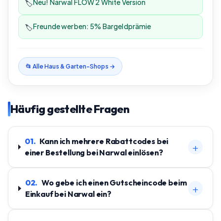
Neu! Narwal FLOW 2 White Version
🏷️
Freunde werben: 5% Bargeldprämie
🏷️
📂 Alle
Haus & Garten
-Shops →
Häufig gestellte Fragen
01
.
Kann ich mehrere Rabattcodes bei
+
einer Bestellung bei Narwal einlösen?
02
.
Wo gebe ich einen Gutscheincode beim
+
Einkauf bei Narwal ein?