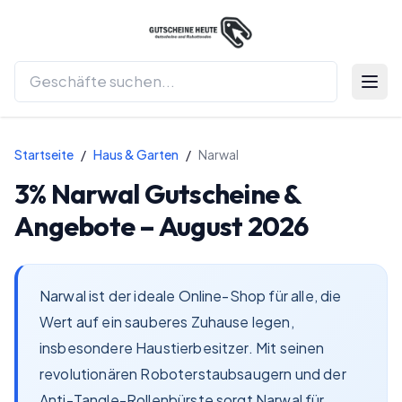
Menü 
Startseite
/
Haus & Garten
/
Narwal
3%
Narwal
Gutscheine &
Angebote –
August 2026
Narwal ist der ideale Online-Shop für alle, die
Wert auf ein sauberes Zuhause legen,
insbesondere Haustierbesitzer. Mit seinen
revolutionären Roboterstaubsaugern und der
Anti-Tangle-Rollenbürste sorgt Narwal für