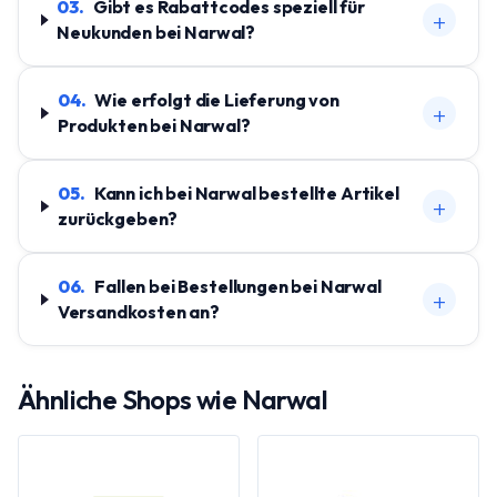
03
.
Gibt es Rabattcodes speziell für
+
Neukunden bei Narwal?
04
.
Wie erfolgt die Lieferung von
+
Produkten bei Narwal?
05
.
Kann ich bei Narwal bestellte Artikel
+
zurückgeben?
06
.
Fallen bei Bestellungen bei Narwal
+
Versandkosten an?
Ähnliche Shops wie
Narwal