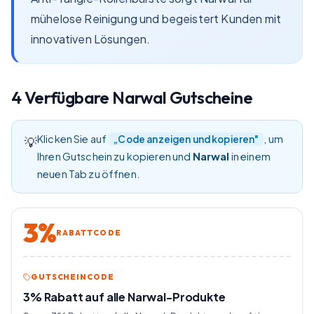
mühelose Reinigung und begeistert Kunden mit
innovativen Lösungen.
4
Verfügbare
Narwal
Gutscheine
Klicken Sie auf
, um
„Code anzeigen und kopieren"
💡
Ihren Gutschein zu kopieren und
Narwal
in einem
neuen Tab zu öffnen.
3%
RABATTCODE
GUTSCHEINCODE
3% Rabatt auf alle Narwal-Produkte