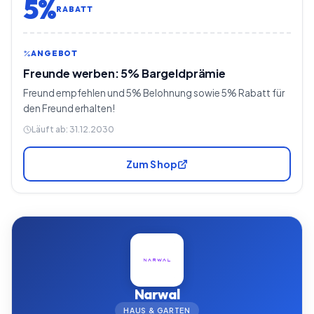
5%
RABATT
ANGEBOT
Freunde werben: 5% Bargeldprämie
Freund empfehlen und 5% Belohnung sowie 5% Rabatt für
den Freund erhalten!
Läuft ab:
31.12.2030
Zum Shop
Narwal
HAUS & GARTEN