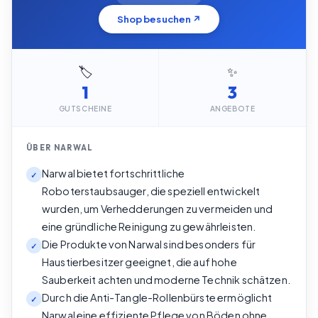
Shop besuchen ↗
🏷️
✨
1
3
GUTSCHEINE
ANGEBOTE
ÜBER
NARWAL
Narwal bietet fortschrittliche
✓
Roboterstaubsauger, die speziell entwickelt
wurden, um Verhedderungen zu vermeiden und
eine gründliche Reinigung zu gewährleisten.
Die Produkte von Narwal sind besonders für
✓
Haustierbesitzer geeignet, die auf hohe
Sauberkeit achten und moderne Technik schätzen.
Durch die Anti-Tangle-Rollenbürste ermöglicht
✓
Narwal eine effiziente Pflege von Böden ohne