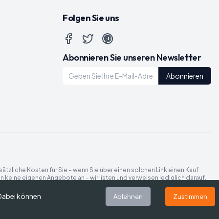
Folgen Sie uns
Abonnieren Sie unseren Newsletter
Abonnieren
sätzliche Kosten für Sie – wenn Sie über einen solchen Link einen Kauf
n keine eigenen Angebote an – wir listen und verweisen lediglich darauf.
Unterstützung durch diese Links hilft uns,
Gutscheine Heute
am Laufen
 Dabei können
Ablehnen
Zustimmen