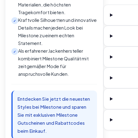
Materialien, die höchsten
Tragekomfort bieten.
Kraftvolle Silhouetten und innovative
✓
Details machen jeden Look bei
Milestone zu einem echten
Statement.
Als erfahrener Jackenhersteller
✓
kombiniert Milestone Qualität mit
zeitgemäßer Mode für
anspruchsvolle Kunden.
Entdecken Sie jetzt die neuesten
Styles bei Milestone und sparen
Sie mit exklusiven Milestone
Gutscheinen und Rabattcodes
beim Einkauf.