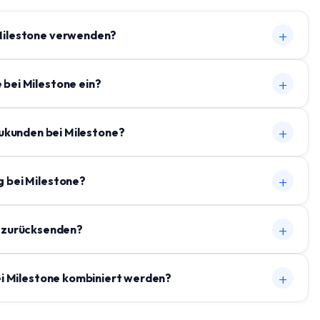
+
Milestone verwenden?
+
 bei Milestone ein?
+
eukunden bei Milestone?
+
g bei Milestone?
+
ne zurücksenden?
+
i Milestone kombiniert werden?