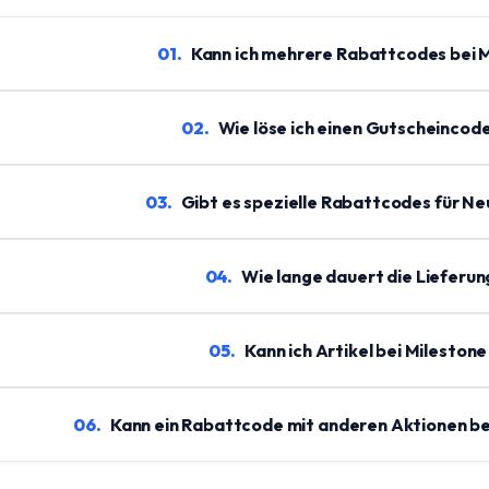
01
.
Kann ich mehrere Rabattcodes bei 
02
.
Wie löse ich einen Gutscheincode
03
.
Gibt es spezielle Rabattcodes für N
04
.
Wie lange dauert die Lieferun
05
.
Kann ich Artikel bei Milesto
06
.
Kann ein Rabattcode mit anderen Aktionen be