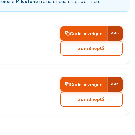
eren und
Milestone
in einem neuen Tab zu öffnen.
Code anzeigen
AWB
Zum Shop
Code anzeigen
AWN
Zum Shop