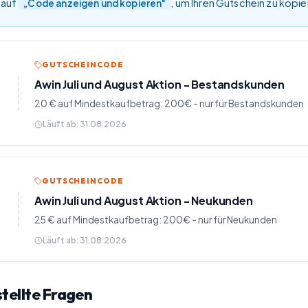
 auf
, um Ihren Gutschein zu kopi
„Code anzeigen und kopieren"
GUTSCHEINCODE
Awin Juli und August Aktion - Bestandskunden
20 € auf Mindestkaufbetrag: 200€ - nur für Bestandskunden
Läuft ab:
31.08.2026
GUTSCHEINCODE
Awin Juli und August Aktion - Neukunden
25 € auf Mindestkaufbetrag: 200€ - nur für Neukunden
Läuft ab:
31.08.2026
tellte Fragen