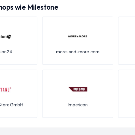
Shops wie
Milestone
hion24
more-and-more.com
Store GmbH
Impericon