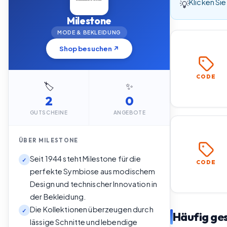
Klicken Sie
💡
Milestone
MODE & BEKLEIDUNG
Shop besuchen ↗
CODE
🏷️
✨
2
0
GUTSCHEINE
ANGEBOTE
ÜBER
MILESTONE
Seit 1944 steht Milestone für die
✓
CODE
perfekte Symbiose aus modischem
Design und technischer Innovation in
der Bekleidung.
Die Kollektionen überzeugen durch
✓
Häufig ges
lässige Schnitte und lebendige