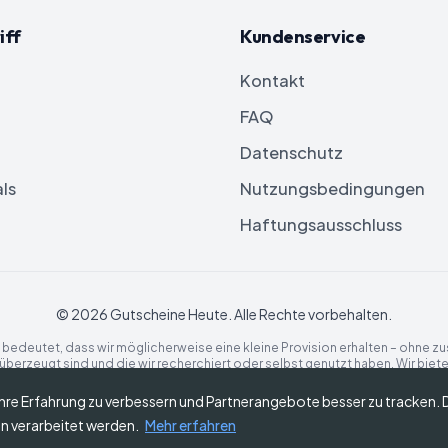
iff
Kundenservice
Kontakt
FAQ
Datenschutz
ls
Nutzungsbedingungen
Haftungsausschluss
©
2026
Gutscheine Heute
. Alle Rechte vorbehalten.
as bedeutet, dass wir möglicherweise eine kleine Provision erhalten – ohne zu
überzeugt sind und die wir recherchiert oder selbst genutzt haben. Wir biete
, nicht von uns. Alle hier geäußerten Meinungen sind unsere eigenen. Ihre 
hre Erfahrung zu verbessern und Partnerangebote besser zu tracken.
 verarbeitet werden.
Mehr erfahren