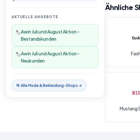
Ähnliche 
AKTUELLE ANGEBOTE
Awin Juli und August Aktion -
🏷️
Bestandskunden
Awin Juli und August Aktion -
Fas
🏷️
Neukunden
📂 Alle
Mode & Bekleidung
-Shops →
Mustang 