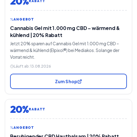
20%
RABATT
ANGEBOT
Cannabis Gel mit 1.000 mg CBD – wärmend &
kühlend | 20% Rabatt
Jetzt 20% sparen auf Cannabis Gel mit 1.000 mg CBD –
wärmend & kühlend (Elpixol®) bei Mediakos. Solange der
Vorrat reicht.
Läuft ab:
13.08.2026
Zum Shop
20%
RABATT
ANGEBOT
Beruhigender CBD Hautbalsam | 20% Rabatt