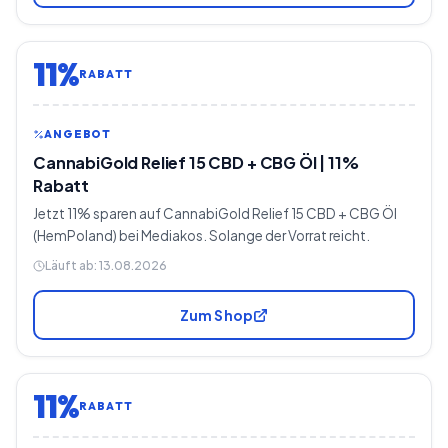
11%
RABATT
ANGEBOT
CannabiGold Relief 15 CBD + CBG Öl | 11%
Rabatt
Jetzt 11% sparen auf CannabiGold Relief 15 CBD + CBG Öl
(HemPoland) bei Mediakos. Solange der Vorrat reicht.
Läuft ab:
13.08.2026
Zum Shop
11%
RABATT