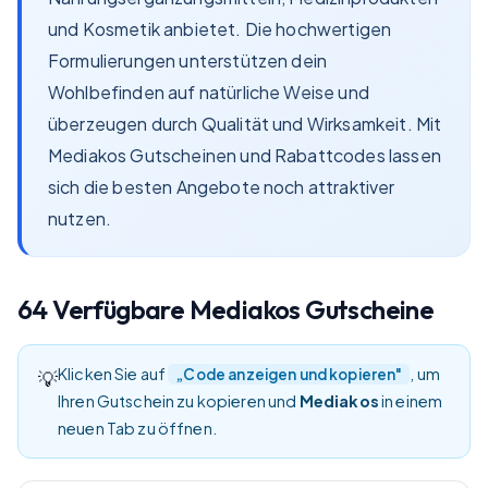
und Kosmetik anbietet. Die hochwertigen
Formulierungen unterstützen dein
Wohlbefinden auf natürliche Weise und
überzeugen durch Qualität und Wirksamkeit. Mit
Mediakos Gutscheinen und Rabattcodes lassen
sich die besten Angebote noch attraktiver
nutzen.
64
Verfügbare
Mediakos
Gutscheine
Klicken Sie auf
, um
„Code anzeigen und kopieren"
💡
Ihren Gutschein zu kopieren und
Mediakos
in einem
neuen Tab zu öffnen.