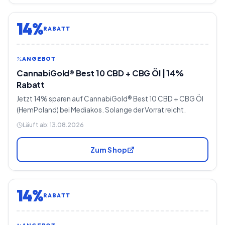
14%
RABATT
ANGEBOT
CannabiGold® Best 10 CBD + CBG Öl | 14%
Rabatt
Jetzt 14% sparen auf CannabiGold® Best 10 CBD + CBG Öl
(HemPoland) bei Mediakos. Solange der Vorrat reicht.
Läuft ab:
13.08.2026
Zum Shop
14%
RABATT