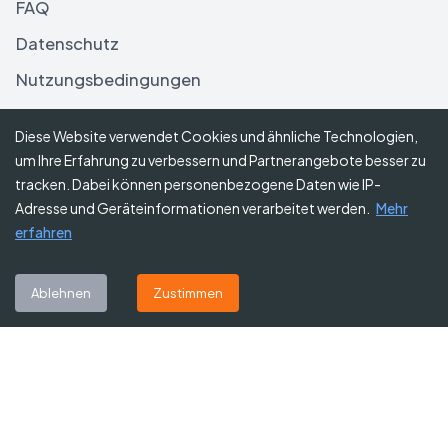
FAQ
Datenschutz
Nutzungsbedingungen
Haftungsausschluss
Diese Website verwendet Cookies und ähnliche Technologien,
um Ihre Erfahrung zu verbessern und Partnerangebote besser zu
Folgen Sie uns
tracken. Dabei können personenbezogene Daten wie IP-
Adresse und Geräteinformationen verarbeitet werden.
Mehr
erfahren
Abonnieren Sie unseren Newsletter
Ablehnen
Zustimmen
Abonnieren
©
2026
Gutscheine Heute
. Alle Rechte vorbehalten.
Affiliate-Hinweis:
Einige Links auf dieser Website sind Affiliate-Links.
Das bedeutet, dass wir möglicherweise eine kleine Provision erhalten