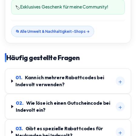
Exklusives Geschenk für meine Community!
🏷️
📂 Alle
Umwelt & Nachhaltigkeit
-Shops →
Häufig gestellte Fragen
01
.
Kann ich mehrere Rabattcodes bei
+
Indevolt verwenden?
02
.
Wie löse ich einen Gutscheincode bei
+
Indevolt ein?
03
.
Gibt es spezielle Rabattcodes für
+
Neukunden bei Indevolt?