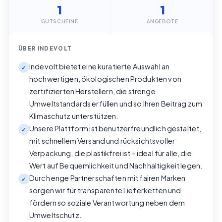
1
1
GUTSCHEINE
ANGEBOTE
ÜBER
INDEVOLT
Indevolt bietet eine kuratierte Auswahl an
✓
hochwertigen, ökologischen Produkten von
zertifizierten Herstellern, die strenge
Umweltstandards erfüllen und so Ihren Beitrag zum
Klimaschutz unterstützen.
Unsere Plattform ist benutzerfreundlich gestaltet,
✓
mit schnellem Versand und rücksichtsvoller
Verpackung, die plastikfrei ist – ideal für alle, die
Wert auf Bequemlichkeit und Nachhaltigkeit legen.
Durch enge Partnerschaften mit fairen Marken
✓
sorgen wir für transparente Lieferketten und
fördern so soziale Verantwortung neben dem
Umweltschutz.