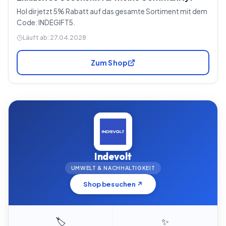
Hol dir jetzt 5% Rabatt auf das gesamte Sortiment mit dem
Code: INDEGIFT5.
Läuft ab:
27.04.2028
Zum Shop
Indevolt
UMWELT & NACHHALTIGKEIT
Shop besuchen ↗
🏷️
✨