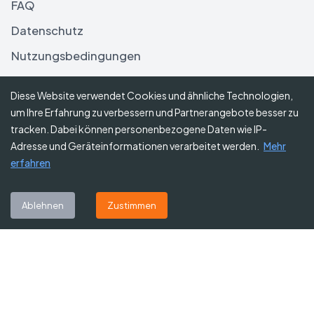
FAQ
Datenschutz
Nutzungsbedingungen
Haftungsausschluss
Diese Website verwendet Cookies und ähnliche Technologien,
um Ihre Erfahrung zu verbessern und Partnerangebote besser zu
Folgen Sie uns
tracken. Dabei können personenbezogene Daten wie IP-
Adresse und Geräteinformationen verarbeitet werden.
Mehr
erfahren
Abonnieren Sie unseren Newsletter
Ablehnen
Zustimmen
Abonnieren
©
2026
Gutscheine Heute
. Alle Rechte vorbehalten.
Affiliate-Hinweis:
Einige Links auf dieser Website sind Affiliate-Links.
Das bedeutet, dass wir möglicherweise eine kleine Provision erhalten