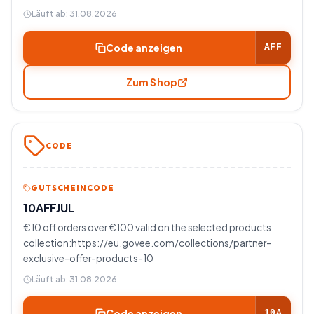
Läuft ab:
31.08.2026
Code anzeigen
AFF
Zum Shop
CODE
GUTSCHEINCODE
10AFFJUL
€10 off orders over €100 valid on the selected products
collection:https://eu.govee.com/collections/partner-
exclusive-offer-products-10
Läuft ab:
31.08.2026
Code anzeigen
10A