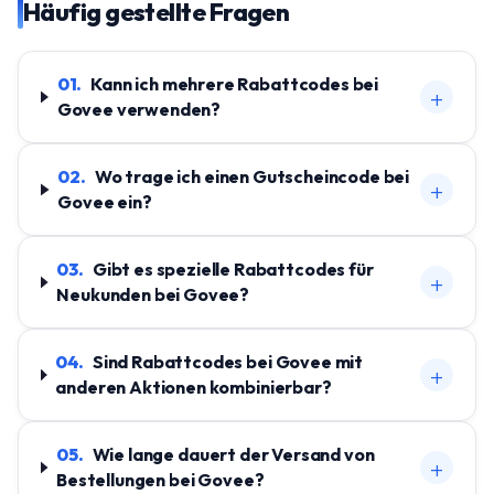
Häufig gestellte Fragen
01
.
Kann ich mehrere Rabattcodes bei
+
Govee verwenden?
02
.
Wo trage ich einen Gutscheincode bei
+
Govee ein?
03
.
Gibt es spezielle Rabattcodes für
+
Neukunden bei Govee?
04
.
Sind Rabattcodes bei Govee mit
+
anderen Aktionen kombinierbar?
05
.
Wie lange dauert der Versand von
+
Bestellungen bei Govee?