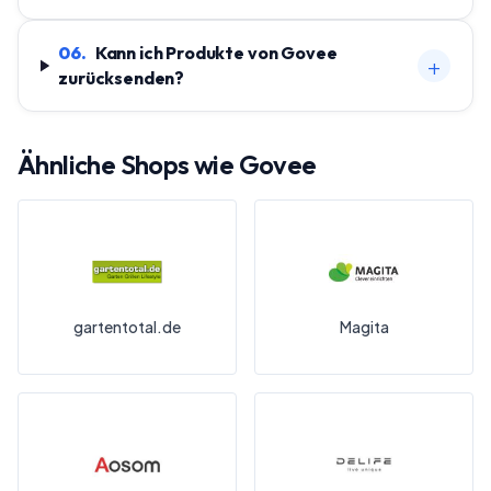
06
.
Kann ich Produkte von Govee
+
zurücksenden?
Ähnliche Shops wie
Govee
gartentotal.de
Magita