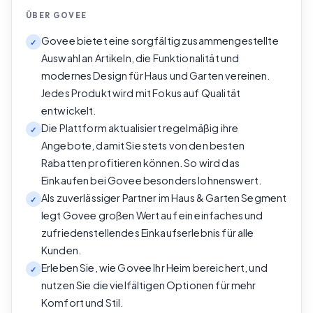
ÜBER
GOVEE
Govee bietet eine sorgfältig zusammengestellte
✓
Auswahl an Artikeln, die Funktionalität und
modernes Design für Haus und Garten vereinen.
Jedes Produkt wird mit Fokus auf Qualität
entwickelt.
Die Plattform aktualisiert regelmäßig ihre
✓
Angebote, damit Sie stets von den besten
Rabatten profitieren können. So wird das
Einkaufen bei Govee besonders lohnenswert.
Als zuverlässiger Partner im Haus & Garten Segment
✓
legt Govee großen Wert auf ein einfaches und
zufriedenstellendes Einkaufserlebnis für alle
Kunden.
Erleben Sie, wie Govee Ihr Heim bereichert, und
✓
nutzen Sie die vielfältigen Optionen für mehr
Komfort und Stil.