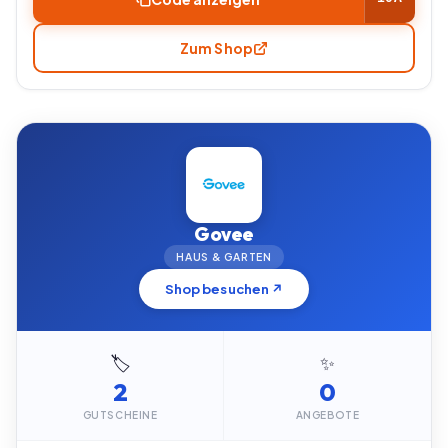
Zum Shop
Govee
HAUS & GARTEN
Shop besuchen ↗
🏷️
✨
2
0
GUTSCHEINE
ANGEBOTE