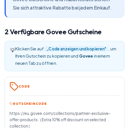
Sie sich attraktive Rabatte bei jedem Einkauf.
2
Verfügbare
Govee
Gutscheine
Klicken Sie auf
, um
„Code anzeigen und kopieren"
💡
Ihren Gutschein zu kopieren und
Govee
in einem
neuen Tab zu öffnen.
CODE
GUTSCHEINCODE
https://eu.govee.com/collections/partner-exclusive-
offer-products（Extra 10% off discount on selected
collection）