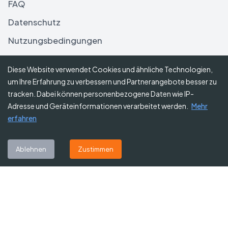
FAQ
Datenschutz
Nutzungsbedingungen
Haftungsausschluss
Diese Website verwendet Cookies und ähnliche Technologien,
um Ihre Erfahrung zu verbessern und Partnerangebote besser zu
Folgen Sie uns
tracken. Dabei können personenbezogene Daten wie IP-
Adresse und Geräteinformationen verarbeitet werden.
Mehr
erfahren
Abonnieren Sie unseren Newsletter
Ablehnen
Zustimmen
Abonnieren
©
2026
Gutscheine Heute
. Alle Rechte vorbehalten.
Affiliate-Hinweis:
Einige Links auf dieser Website sind Affiliate-Links.
Das bedeutet, dass wir möglicherweise eine kleine Provision erhalten