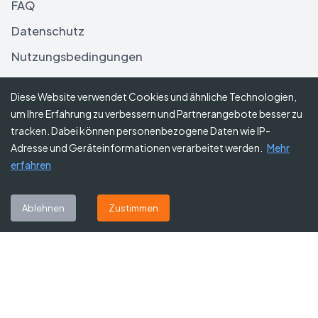
FAQ
Datenschutz
Nutzungsbedingungen
Haftungsausschluss
Diese Website verwendet Cookies und ähnliche Technologien,
um Ihre Erfahrung zu verbessern und Partnerangebote besser zu
Folgen Sie uns
tracken. Dabei können personenbezogene Daten wie IP-
Adresse und Geräteinformationen verarbeitet werden.
Mehr
erfahren
Abonnieren Sie unseren Newsletter
Ablehnen
Zustimmen
Abonnieren
©
2026
Gutscheine Heute
. Alle Rechte vorbehalten.
Affiliate-Hinweis:
Einige Links auf dieser Website sind Affiliate-Links.
Das bedeutet, dass wir möglicherweise eine kleine Provision erhalten