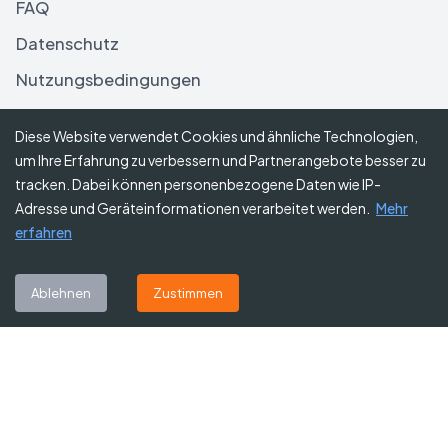
FAQ
Datenschutz
Nutzungsbedingungen
Haftungsausschluss
Diese Website verwendet Cookies und ähnliche Technologien,
um Ihre Erfahrung zu verbessern und Partnerangebote besser zu
Folgen Sie uns
tracken. Dabei können personenbezogene Daten wie IP-
Adresse und Geräteinformationen verarbeitet werden.
Mehr
erfahren
Abonnieren Sie unseren Newsletter
Ablehnen
Zustimmen
Abonnieren
©
2026
Gutscheine Heute
. Alle Rechte vorbehalten.
Affiliate-Hinweis:
Einige Links auf dieser Website sind Affiliate-Links.
Das bedeutet, dass wir möglicherweise eine kleine Provision erhalten