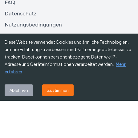
FAQ
Datenschutz
Nutzungsbedingungen
Haftungsausschluss
Diese Website verwendet Cookies und ähnliche Technologien,
um Ihre Erfahrung zu verbessern und Partnerangebote besser zu
Folgen Sie uns
tracken. Dabei können personenbezogene Daten wie IP-
Adresse und Geräteinformationen verarbeitet werden.
Mehr
erfahren
Abonnieren Sie unseren Newsletter
Ablehnen
Zustimmen
Abonnieren
©
2026
Gutscheine Heute
. Alle Rechte vorbehalten.
Affiliate-Hinweis:
Einige Links auf dieser Website sind Affiliate-Links.
Das bedeutet, dass wir möglicherweise eine kleine Provision erhalten