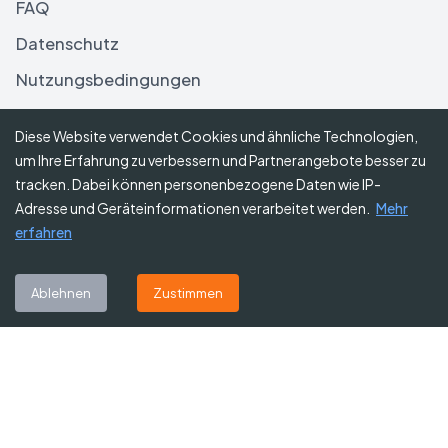
FAQ
Datenschutz
Nutzungsbedingungen
Haftungsausschluss
Diese Website verwendet Cookies und ähnliche Technologien,
um Ihre Erfahrung zu verbessern und Partnerangebote besser zu
Folgen Sie uns
tracken. Dabei können personenbezogene Daten wie IP-
Adresse und Geräteinformationen verarbeitet werden.
Mehr
erfahren
Abonnieren Sie unseren Newsletter
Ablehnen
Zustimmen
Abonnieren
©
2026
Gutscheine Heute
. Alle Rechte vorbehalten.
Affiliate-Hinweis:
Einige Links auf dieser Website sind Affiliate-Links.
Das bedeutet, dass wir möglicherweise eine kleine Provision erhalten