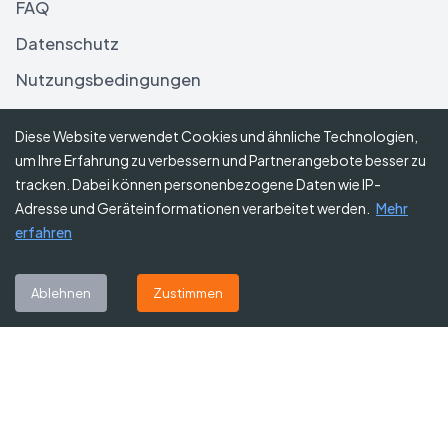
FAQ
Datenschutz
Nutzungsbedingungen
Haftungsausschluss
Diese Website verwendet Cookies und ähnliche Technologien,
um Ihre Erfahrung zu verbessern und Partnerangebote besser zu
Folgen Sie uns
tracken. Dabei können personenbezogene Daten wie IP-
Adresse und Geräteinformationen verarbeitet werden.
Mehr
erfahren
Abonnieren Sie unseren Newsletter
Ablehnen
Zustimmen
Abonnieren
©
2026
Gutscheine Heute
. Alle Rechte vorbehalten.
Affiliate-Hinweis:
Einige Links auf dieser Website sind Affiliate-Links.
Das bedeutet, dass wir möglicherweise eine kleine Provision erhalten