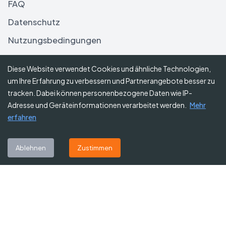
FAQ
Datenschutz
Nutzungsbedingungen
Haftungsausschluss
Diese Website verwendet Cookies und ähnliche Technologien,
um Ihre Erfahrung zu verbessern und Partnerangebote besser zu
Folgen Sie uns
tracken. Dabei können personenbezogene Daten wie IP-
Adresse und Geräteinformationen verarbeitet werden.
Mehr
erfahren
Abonnieren Sie unseren Newsletter
Ablehnen
Zustimmen
Abonnieren
©
2026
Gutscheine Heute
. Alle Rechte vorbehalten.
Affiliate-Hinweis:
Einige Links auf dieser Website sind Affiliate-Links.
Das bedeutet, dass wir möglicherweise eine kleine Provision erhalten