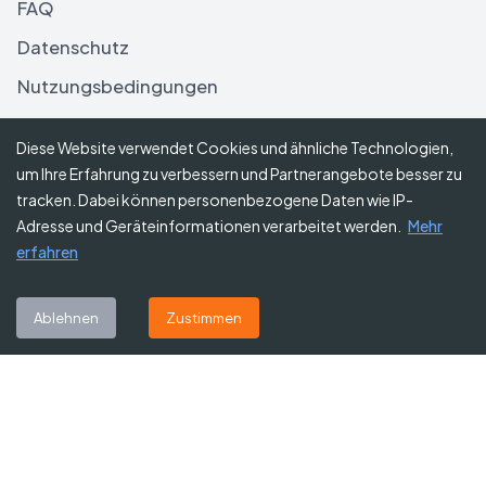
FAQ
Datenschutz
Nutzungsbedingungen
Haftungsausschluss
Diese Website verwendet Cookies und ähnliche Technologien,
um Ihre Erfahrung zu verbessern und Partnerangebote besser zu
Folgen Sie uns
tracken. Dabei können personenbezogene Daten wie IP-
Adresse und Geräteinformationen verarbeitet werden.
Mehr
erfahren
Abonnieren Sie unseren Newsletter
Ablehnen
Zustimmen
Abonnieren
©
2026
Gutscheine Heute
. Alle Rechte vorbehalten.
Affiliate-Hinweis:
Einige Links auf dieser Website sind Affiliate-Links.
Das bedeutet, dass wir möglicherweise eine kleine Provision erhalten