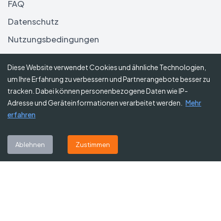
FAQ
Datenschutz
Nutzungsbedingungen
Haftungsausschluss
Diese Website verwendet Cookies und ähnliche Technologien,
um Ihre Erfahrung zu verbessern und Partnerangebote besser zu
Folgen Sie uns
tracken. Dabei können personenbezogene Daten wie IP-
Adresse und Geräteinformationen verarbeitet werden.
Mehr
erfahren
Abonnieren Sie unseren Newsletter
Ablehnen
Zustimmen
Abonnieren
©
2026
Gutscheine Heute
. Alle Rechte vorbehalten.
Affiliate-Hinweis:
Einige Links auf dieser Website sind Affiliate-Links.
Das bedeutet, dass wir möglicherweise eine kleine Provision erhalten