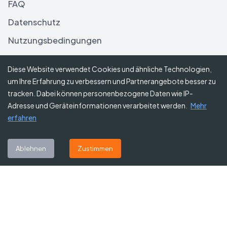
FAQ
Datenschutz
Nutzungsbedingungen
Haftungsausschluss
Diese Website verwendet Cookies und ähnliche Technologien,
um Ihre Erfahrung zu verbessern und Partnerangebote besser zu
Folgen Sie uns
tracken. Dabei können personenbezogene Daten wie IP-
Adresse und Geräteinformationen verarbeitet werden.
Mehr
erfahren
Abonnieren Sie unseren Newsletter
Ablehnen
Zustimmen
Abonnieren
©
2026
Gutscheine Heute
. Alle Rechte vorbehalten.
Affiliate-Hinweis:
Einige Links auf dieser Website sind Affiliate-Links.
Das bedeutet, dass wir möglicherweise eine kleine Provision erhalten