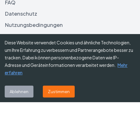
FAQ
Datenschutz
Nutzungsbedingungen
Haftungsausschluss
Diese Website verwendet Cookies und ähnliche Technologien,
um Ihre Erfahrung zu verbessern und Partnerangebote besser zu
Folgen Sie uns
tracken. Dabei können personenbezogene Daten wie IP-
Adresse und Geräteinformationen verarbeitet werden.
Mehr
erfahren
Abonnieren Sie unseren Newsletter
Ablehnen
Zustimmen
Abonnieren
©
2026
Gutscheine Heute
. Alle Rechte vorbehalten.
Affiliate-Hinweis:
Einige Links auf dieser Website sind Affiliate-Links.
Das bedeutet, dass wir möglicherweise eine kleine Provision erhalten