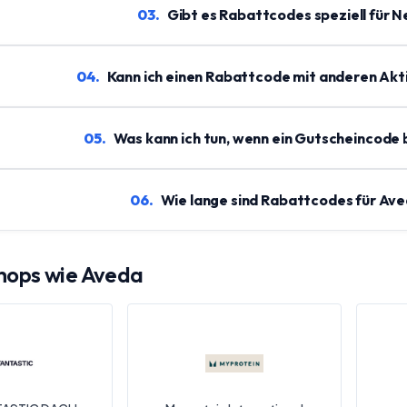
03
.
Gibt es Rabattcodes speziell für 
04
.
Kann ich einen Rabattcode mit anderen Akt
05
.
Was kann ich tun, wenn ein Gutscheincode b
06
.
Wie lange sind Rabattcodes für Aved
hops wie
Aveda