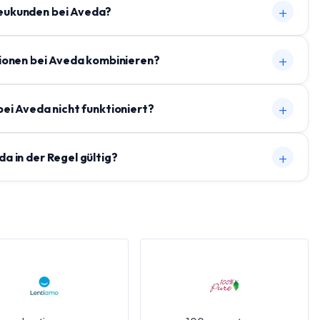
+
Neukunden bei Aveda?
+
ionen bei Aveda kombinieren?
+
ei Aveda nicht funktioniert?
+
a in der Regel gültig?