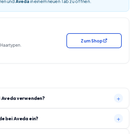
eren und
Aveda
in einem neuen Tab zu öffnen.
Zum Shop
e Haartypen.
+
i Aveda verwenden?
+
de bei Aveda ein?