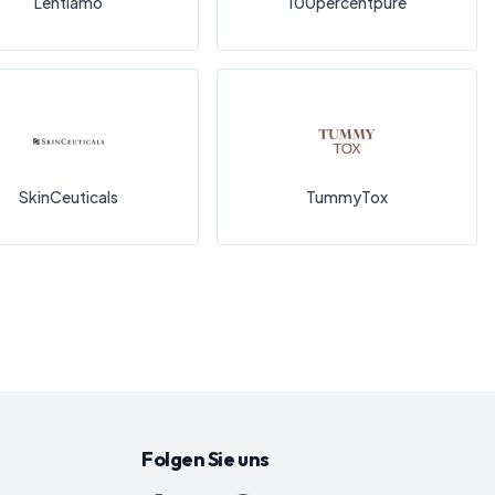
Lentiamo
100percentpure
SkinCeuticals
TummyTox
Folgen Sie uns