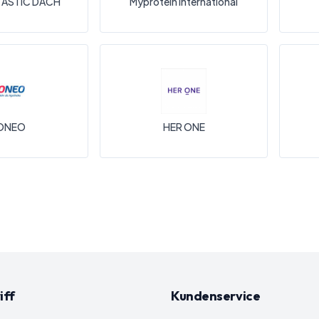
ASTIC DACH
Myprotein International
ONEO
HER ONE
iff
Kundenservice