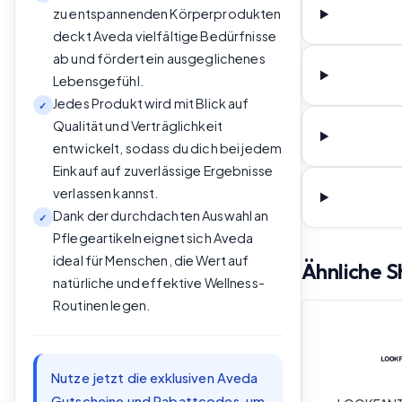
zu entspannenden Körperprodukten
deckt Aveda vielfältige Bedürfnisse
ab und fördert ein ausgeglichenes
Lebensgefühl.
Jedes Produkt wird mit Blick auf
✓
Qualität und Verträglichkeit
entwickelt, sodass du dich bei jedem
Einkauf auf zuverlässige Ergebnisse
verlassen kannst.
Dank der durchdachten Auswahl an
✓
Pflegeartikeln eignet sich Aveda
ideal für Menschen, die Wert auf
Ähnliche S
natürliche und effektive Wellness-
Routinen legen.
Nutze jetzt die exklusiven Aveda
Gutscheine und Rabattcodes, um