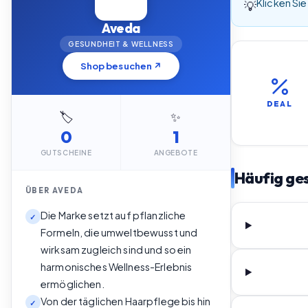
Klicken Sie
💡
Aveda
GESUNDHEIT & WELLNESS
Shop besuchen ↗
DEAL
🏷️
✨
0
1
GUTSCHEINE
ANGEBOTE
Häufig ges
ÜBER
AVEDA
Die Marke setzt auf pflanzliche
✓
Formeln, die umweltbewusst und
wirksam zugleich sind und so ein
harmonisches Wellness-Erlebnis
ermöglichen.
Von der täglichen Haarpflege bis hin
✓