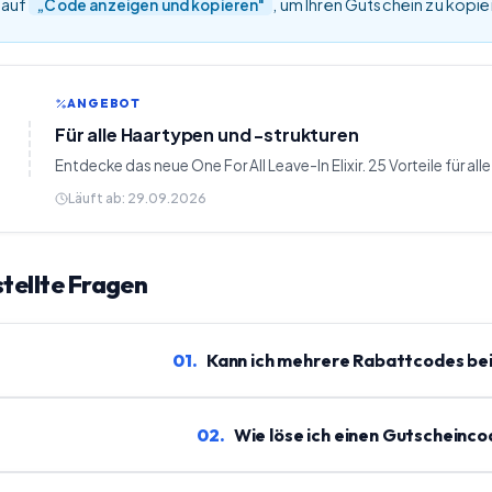
 auf
, um Ihren Gutschein zu kopi
„Code anzeigen und kopieren"
ANGEBOT
Für alle Haartypen und -strukturen
Entdecke das neue One For All Leave-In Elixir. 25 Vorteile für all
Läuft ab:
29.09.2026
tellte Fragen
01
.
Kann ich mehrere Rabattcodes be
02
.
Wie löse ich einen Gutscheinco