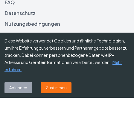
FAQ
Datenschutz
Nutzungsbedingungen
Haftungsausschluss
Diese Website verwendet Cookies und ähnliche Technologien,
um Ihre Erfahrung zu verbessern und Partnerangebote besser zu
Folgen Sie uns
tracken. Dabei können personenbezogene Daten wie IP-
Adresse und Geräteinformationen verarbeitet werden.
Mehr
erfahren
Abonnieren Sie unseren Newsletter
Ablehnen
Zustimmen
Abonnieren
©
2026
Gutscheine Heute
. Alle Rechte vorbehalten.
Affiliate-Hinweis:
Einige Links auf dieser Website sind Affiliate-Links.
Das bedeutet, dass wir möglicherweise eine kleine Provision erhalten