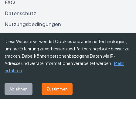
FAQ
Datenschutz
Nutzungsbedingungen
Haftungsausschluss
Diese Website verwendet Cookies und ähnliche Technologien,
um Ihre Erfahrung zu verbessern und Partnerangebote besser zu
Folgen Sie uns
tracken. Dabei können personenbezogene Daten wie IP-
Adresse und Geräteinformationen verarbeitet werden.
Mehr
erfahren
Abonnieren Sie unseren Newsletter
Ablehnen
Zustimmen
Abonnieren
©
2026
Gutscheine Heute
. Alle Rechte vorbehalten.
Affiliate-Hinweis:
Einige Links auf dieser Website sind Affiliate-Links.
Das bedeutet, dass wir möglicherweise eine kleine Provision erhalten