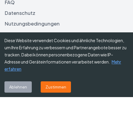
FAQ
Datenschutz
Nutzungsbedingungen
Haftungsausschluss
Diese Website verwendet Cookies und ähnliche Technologien,
um Ihre Erfahrung zu verbessern und Partnerangebote besser zu
Folgen Sie uns
tracken. Dabei können personenbezogene Daten wie IP-
Adresse und Geräteinformationen verarbeitet werden.
Mehr
erfahren
Abonnieren Sie unseren Newsletter
Ablehnen
Zustimmen
Abonnieren
©
2026
Gutscheine Heute
. Alle Rechte vorbehalten.
Affiliate-Hinweis:
Einige Links auf dieser Website sind Affiliate-Links.
Das bedeutet, dass wir möglicherweise eine kleine Provision erhalten