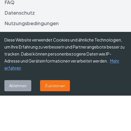
FAQ
Datenschutz
Nutzungsbedingungen
Haftungsausschluss
Diese Website verwendet Cookies und ähnliche Technologien,
um Ihre Erfahrung zu verbessern und Partnerangebote besser zu
Folgen Sie uns
tracken. Dabei können personenbezogene Daten wie IP-
Adresse und Geräteinformationen verarbeitet werden.
Mehr
erfahren
Abonnieren Sie unseren Newsletter
Ablehnen
Zustimmen
Abonnieren
©
2026
Gutscheine Heute
. Alle Rechte vorbehalten.
Affiliate-Hinweis:
Einige Links auf dieser Website sind Affiliate-Links.
Das bedeutet, dass wir möglicherweise eine kleine Provision erhalten