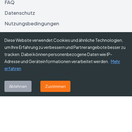
FAQ
Datenschutz
Nutzungsbedingungen
Haftungsausschluss
Diese Website verwendet Cookies und ähnliche Technologien,
um Ihre Erfahrung zu verbessern und Partnerangebote besser zu
Folgen Sie uns
tracken. Dabei können personenbezogene Daten wie IP-
Adresse und Geräteinformationen verarbeitet werden.
Mehr
erfahren
Abonnieren Sie unseren Newsletter
Ablehnen
Zustimmen
Abonnieren
©
2026
Gutscheine Heute
. Alle Rechte vorbehalten.
Affiliate-Hinweis:
Einige Links auf dieser Website sind Affiliate-Links.
Das bedeutet, dass wir möglicherweise eine kleine Provision erhalten