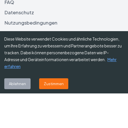
FAQ
Datenschutz
Nutzungsbedingungen
Haftungsausschluss
Diese Website verwendet Cookies und ähnliche Technologien,
um Ihre Erfahrung zu verbessern und Partnerangebote besser zu
Folgen Sie uns
tracken. Dabei können personenbezogene Daten wie IP-
Adresse und Geräteinformationen verarbeitet werden.
Mehr
erfahren
Abonnieren Sie unseren Newsletter
Ablehnen
Zustimmen
Abonnieren
©
2026
Gutscheine Heute
. Alle Rechte vorbehalten.
Affiliate-Hinweis:
Einige Links auf dieser Website sind Affiliate-Links.
Das bedeutet, dass wir möglicherweise eine kleine Provision erhalten