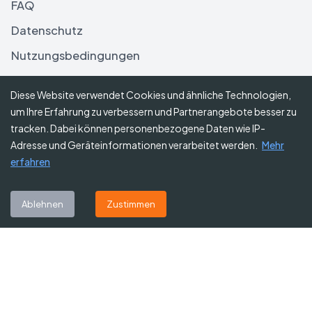
FAQ
Datenschutz
Nutzungsbedingungen
Haftungsausschluss
Diese Website verwendet Cookies und ähnliche Technologien,
um Ihre Erfahrung zu verbessern und Partnerangebote besser zu
Folgen Sie uns
tracken. Dabei können personenbezogene Daten wie IP-
Adresse und Geräteinformationen verarbeitet werden.
Mehr
erfahren
Abonnieren Sie unseren Newsletter
Ablehnen
Zustimmen
Abonnieren
©
2026
Gutscheine Heute
. Alle Rechte vorbehalten.
Affiliate-Hinweis:
Einige Links auf dieser Website sind Affiliate-Links.
Das bedeutet, dass wir möglicherweise eine kleine Provision erhalten