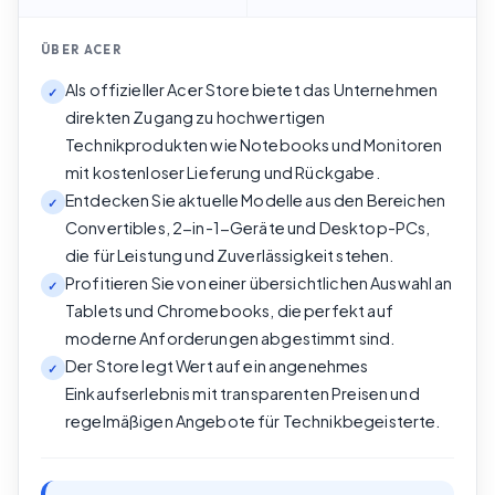
ÜBER
ACER
Als offizieller Acer Store bietet das Unternehmen
✓
direkten Zugang zu hochwertigen
Technikprodukten wie Notebooks und Monitoren
mit kostenloser Lieferung und Rückgabe.
Entdecken Sie aktuelle Modelle aus den Bereichen
✓
Convertibles, 2-in-1-Geräte und Desktop-PCs,
die für Leistung und Zuverlässigkeit stehen.
Profitieren Sie von einer übersichtlichen Auswahl an
✓
Tablets und Chromebooks, die perfekt auf
moderne Anforderungen abgestimmt sind.
Der Store legt Wert auf ein angenehmes
✓
Einkaufserlebnis mit transparenten Preisen und
regelmäßigen Angebote für Technikbegeisterte.