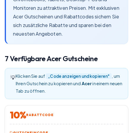
Monitoren zu attraktiven Preisen. Mit exklusiven
Acer Gutscheinen und Rabattcodes sichern Sie
sich zusätzliche Rabatte und sparen bei den
neuesten Angeboten.
7
Verfügbare
Acer
Gutscheine
Klicken Sie auf
, um
„Code anzeigen und kopieren"
💡
Ihren Gutschein zu kopieren und
Acer
in einem neuen
Tab zu öffnen.
10%
RABATTCODE
GUTSCHEINCODE