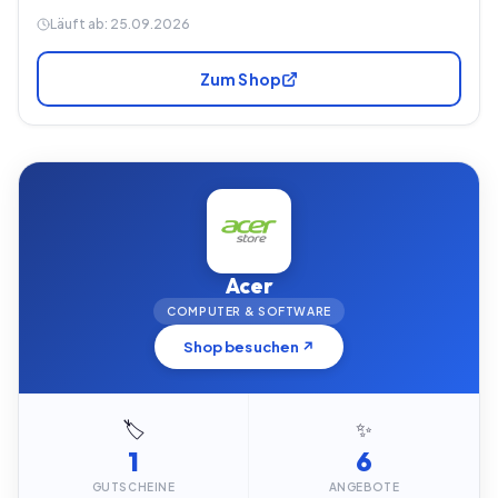
Läuft ab:
25.09.2026
Zum Shop
Acer
COMPUTER & SOFTWARE
Shop besuchen ↗
🏷️
✨
1
6
GUTSCHEINE
ANGEBOTE