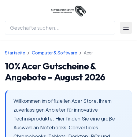
Menü 
Startseite
/
Computer & Software
/
Acer
10%
Acer
Gutscheine &
Angebote –
August 2026
Willkommen im offiziellen Acer Store, Ihrem
zuverlässigen Anbieter für innovative
Technikprodukte. Hier finden Sie eine große
Auswahl an Notebooks, Convertibles,
Chromebooks, Tablets, Desktop-PCs und