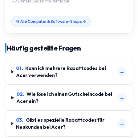
+
2
weitere Angebote verfügbar
📂 Alle
Computer & Software
-Shops →
Häufig gestellte Fragen
01
.
Kann ich mehrere Rabattcodes bei
+
Acer verwenden?
02
.
Wie löse ich einen Gutscheincode bei
+
Acer ein?
03
.
Gibt es spezielle Rabattcodes für
+
Neukunden bei Acer?